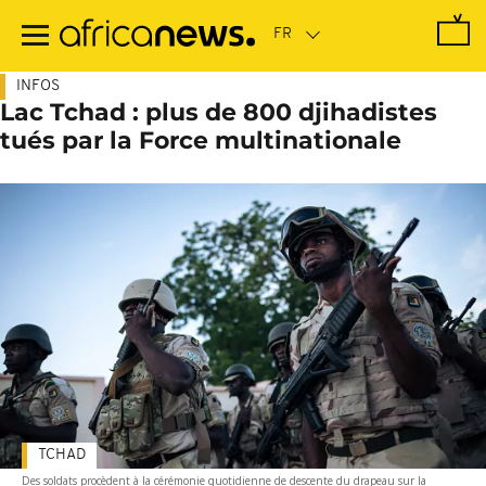
Passer
au
contenu
principal
INFOS
Lac Tchad : plus de 800 djihadistes
tués par la Force multinationale
TCHAD
Des soldats procèdent à la cérémonie quotidienne de descente du drapeau sur la