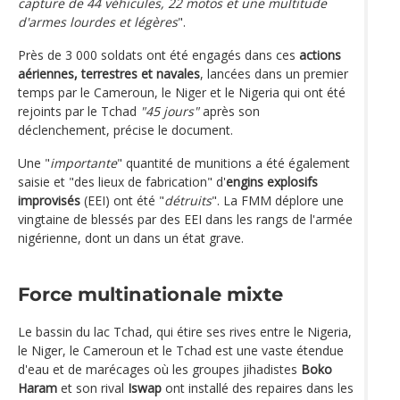
capture de 44 véhicules, 22 motos et une multitude
d'armes lourdes et légères
".
Près de 3 000 soldats ont été engagés dans ces
actions
aériennes, terrestres et navales
, lancées dans un premier
temps par le Cameroun, le Niger et le Nigeria qui ont été
rejoints par le Tchad
"45 jours"
après son
déclenchement, précise le document.
Une "
importante
" quantité de munitions a été également
saisie et "des lieux de fabrication" d'
engins explosifs
improvisés
(EEI) ont été "
détruits
". La FMM déplore une
vingtaine de blessés par des EEI dans les rangs de l'armée
nigérienne, dont un dans un état grave.
Force multinationale mixte
Le bassin du lac Tchad, qui étire ses rives entre le Nigeria,
le Niger, le Cameroun et le Tchad est une vaste étendue
d'eau et de marécages où les groupes jihadistes
Boko
Haram
et son rival
Iswap
ont installé des repaires dans les