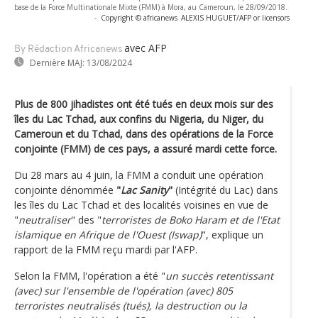
base de la Force Multinationale Mixte (FMM) à Mora, au Cameroun, le 28/09/2018.
-
Copyright © africanews
ALEXIS HUGUET/AFP or licensors
avec AFP
By Rédaction Africanews
Dernière MAJ:
13/08/2024
Plus de 800 jihadistes ont été tués en deux mois sur des
îles du Lac Tchad, aux confins du Nigeria, du Niger, du
Cameroun et du Tchad, dans des opérations de la Force
conjointe (FMM) de ces pays, a assuré mardi cette force.
Du 28 mars au 4 juin, la FMM a conduit une opération
conjointe dénommée
"
Lac Sanity
"
(Intégrité du Lac) dans
les îles du Lac Tchad et des localités voisines en vue de
"
neutraliser
" des "
terroristes de Boko Haram et de l'Etat
islamique en Afrique de l'Ouest (Iswap)
", explique un
rapport de la FMM reçu mardi par l'AFP.
Selon la FMM, l'opération a été "
un succès retentissant
(avec) sur l'ensemble de l'opération (avec) 805
terroristes neutralisés (tués), la destruction ou la