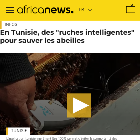
Passer
au
contenu
principal
INFOS
En Tunisie, des "ruches intelligentes"
pour sauver les abeilles
TUNISIE
L'application tunisienne Smart Bee 100% permet d'éviter la surmortalité des