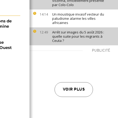
Vozinha, officiellement présenté
par Colo-Colo
Un moustique invasif vecteur du
14:14
paludisme alarme les villes
ions de
africaines
mine
Arrêt sur images du 5 août 2026 :
12:49
quelle suite pour les migrants à
Ceuta ?
se
'Ouest
PUBLICITÉ
VOIR PLUS