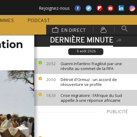
Rejoignez-nous
AMMES
PODCAST
EN DIRECT
DERNIÈRE MINUTE
ation
5 août 2026
Gianni Infantino fragilisé par une
20:52
révolte au sommet de la FIFA
Détroit d'Ormuz : un accord de
20:50
réouverture se profile
Crise migratoire : l’Afrique du Sud
18:33
appelle à une réponse africaine
PUBLICITÉ