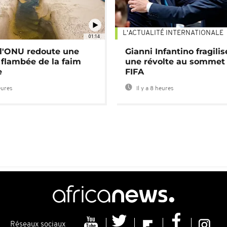
L'ACTUALITÉ INTERNATIONALE
01:14
: l'ONU redoute une
Gianni Infantino fragilis
 flambée de la faim
une révolte au sommet 
e
FIFA
eures
Il y a 8 heures
Réseaux sociaux