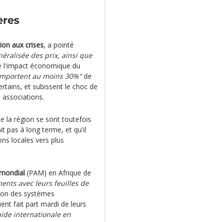
ères
ion aux crises
, a pointé
éralisée des prix, ainsi que
té l'impact économique du
importent au moins 30%"
de
rtains, et subissent le choc de
s associations.
de la région se sont toutefois
it pas à long terme, et qu'il
ons locales vers plus
mondial
(PAM) en Afrique de
ents avec leurs feuilles de
tion des systèmes
ent fait part mardi de leurs
aide internationale en