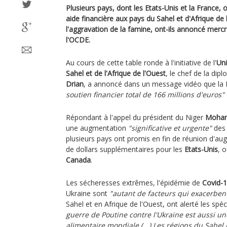
Plusieurs pays, dont les Etats-Unis et la France,
aide financière aux pays du Sahel et d'Afrique de 
l'aggravation de la famine, ont-ils annoncé mercr
l'OCDE.
Au cours de cette table ronde à l'initiative de l'
Un
Sahel et de l'Afrique de l'Ouest
, le chef de la dip
Drian
, a annoncé dans un message vidéo que la 
soutien financier total de 166 millions d'euros"
Répondant à l'appel du président du Niger
Moha
une augmentation
"significative et urgente"
des 
plusieurs pays ont promis en fin de réunion d'aug
de dollars supplémentaires pour les
Etats-Unis
, 
Canada
.
Les sécheresses extrêmes, l'épidémie de
Covid-
Ukraine sont
"autant de facteurs qui exacerben
Sahel et en Afrique de l'Ouest, ont alerté les spéc
guerre de Poutine contre l'Ukraine est aussi un
alimentaire mondiale (...) Les régions du Sahel