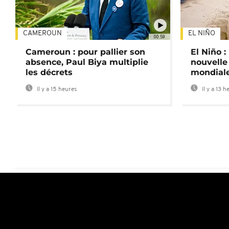
CAMEROUN
EL NIÑO
00:59
Cameroun : pour pallier son
El Niño 
absence, Paul Biya multiplie
nouvelle
les décrets
mondial
Il y a 15 heures
Il y a 13 h