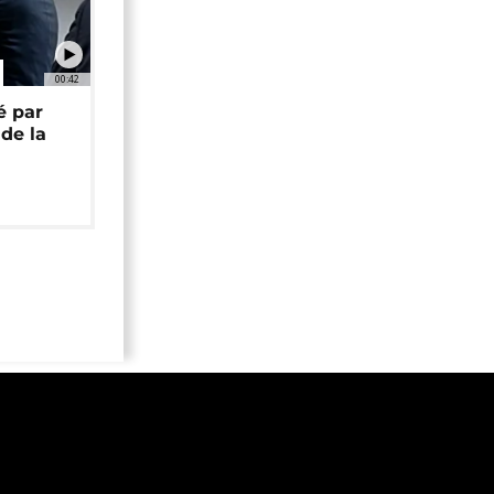
00:42
é par
de la