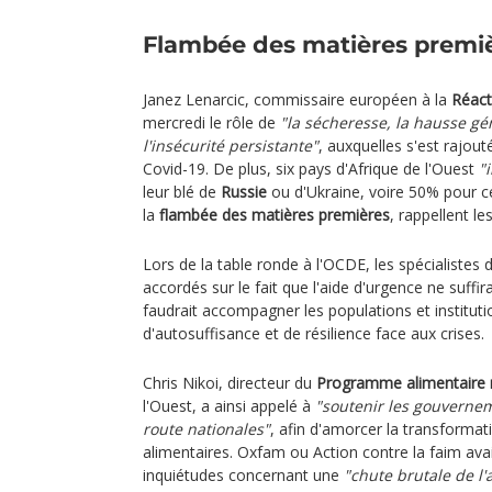
Flambée des matières premi
Janez Lenarcic, commissaire européen à la
Réact
mercredi le rôle de
"la sécheresse, la hausse gén
l'insécurité persistante"
, auxquelles s'est rajou
Covid-19. De plus, six pays d'Afrique de l'Ouest
"
leur blé de
Russie
ou d'Ukraine, voire 50% pour ce
la
flambée des matières premières
, rappellent le
Lors de la table ronde à l'OCDE, les spécialistes 
accordés sur le fait que l'aide d'urgence ne suffira
faudrait accompagner les populations et instituti
d'autosuffisance et de résilience face aux crises.
Chris Nikoi, directeur du
Programme alimentaire 
l'Ouest, a ainsi appelé à
"soutenir les gouvernem
route nationales"
, afin d'amorcer la transforma
alimentaires. Oxfam ou Action contre la faim avai
inquiétudes concernant une
"chute brutale de l'