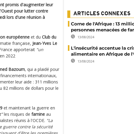
 ont promis d'augmenter leur
l'Ouest pour lutter contre
ARTICLES CONNEXES
edi lors d'une réunion à
Corne de l'Afrique : 13 mill
personnes menacées de fa
ion européenne
et du
Club du
13/08/2024
lomatie française,
Jean-Yves Le
L'insécurité accentue la cri
France apporterait
"un
alimentaire en Afrique de l
en 2022
13/08/2024
med Bazoum
, qui a plaidé pour
financements internationaux,
menter leur aide : 311 millions
ou 82 millions de dollars pour le
19
et maintenant la guerre en
t"
les risques de
famine
au
ialistes réunis à l'OCDE.
"La
e guerre contre la sécurité
 risquent d'être les premières