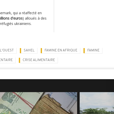
emark, qui a réaffecté en
llions d'euros
) alloués à des
réfugiés ukrainiens.
 L'OUEST
SAHEL
FAMINE EN AFRIQUE
FAMINE
ENTAIRE
CRISE ALIMENTAIRE