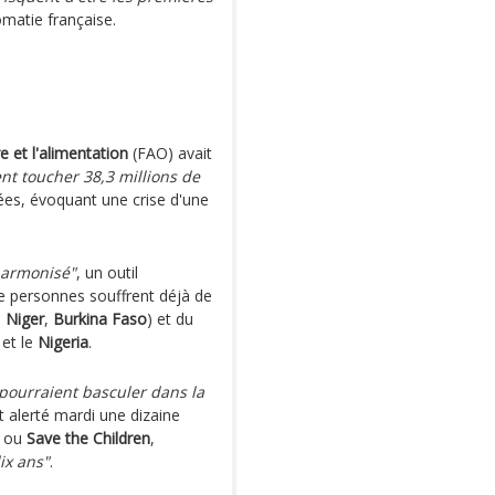
omatie française.
e et l'alimentation
(FAO) avait
ent toucher 38,3 millions de
es, évoquant une crise d'une
harmonisé"
, un outil
 de personnes souffrent déjà de
,
Niger
,
Burkina Faso
) et du
et le
Nigeria
.
pourraient basculer dans la
t alerté mardi une dizaine
ou
Save the Children
,
ix ans"
.