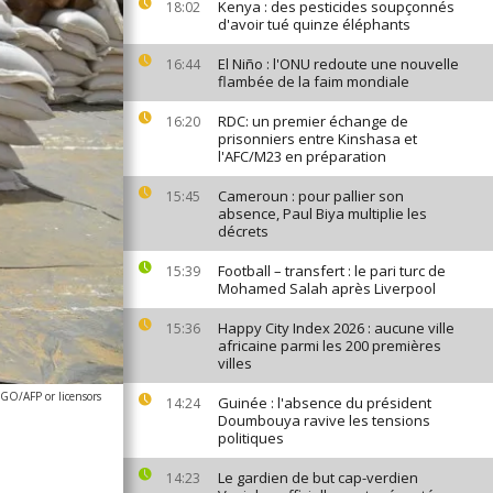
Kenya : des pesticides soupçonnés
18:02
d'avoir tué quinze éléphants
El Niño : l'ONU redoute une nouvelle
16:44
flambée de la faim mondiale
RDC: un premier échange de
16:20
prisonniers entre Kinshasa et
l'AFC/M23 en préparation
Cameroun : pour pallier son
15:45
absence, Paul Biya multiplie les
décrets
Football – transfert : le pari turc de
15:39
Mohamed Salah après Liverpool
Happy City Index 2026 : aucune ville
15:36
africaine parmi les 200 premières
villes
O/AFP or licensors
Guinée : l'absence du président
14:24
Doumbouya ravive les tensions
politiques
Le gardien de but cap-verdien
14:23