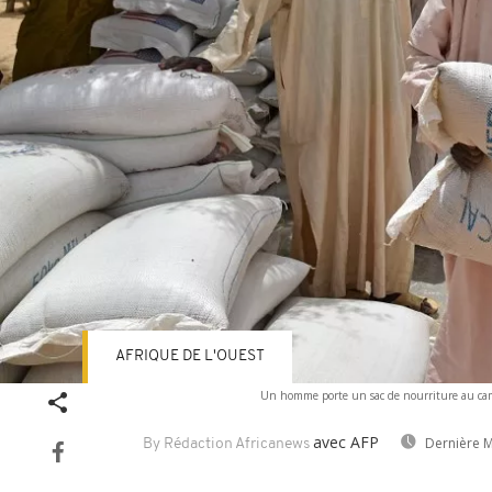
AFRIQUE DE L'OUEST
Un homme porte un sac de nourriture au camp
avec AFP
Dernière M
By Rédaction Africanews