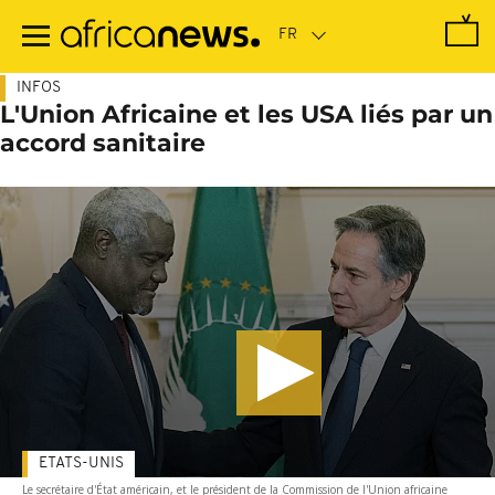
Passer
au
contenu
principal
INFOS
L'Union Africaine et les USA liés par un
accord sanitaire
ETATS-UNIS
Le secrétaire d'État américain, et le président de la Commission de l'Union africaine