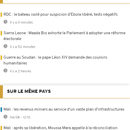
RDC : le bateau isolé pour suspicion d'Ebola libéré, tests négatifs
Il y a 3 minutes
Sierra Leone : Maada Bio exhorte le Parlement à adopter une réforme
électorale
Il y a 52 minutes
Guerre au Soudan : le pape Léon XIV demande des couloirs
humanitaires
Il y a 2 heures
SUR LE MÊME PAYS
Mali : les revenus miniers au service d'un vaste plan d'infrastructures
04/08 - 12:10
Mali : après sa libération, Moussa Mara appelle à la réconciliation