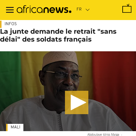
Passer
au
contenu
principal
INFOS
La junte demande le retrait "sans
délai" des soldats français
MALI
Abdoulaye Idriss Maïga
-