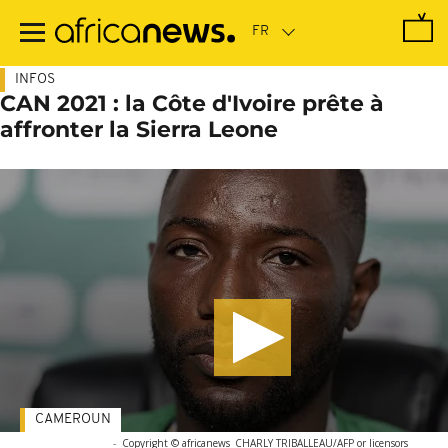
Passer
au
contenu
principal
INFOS
CAN 2021 : la Côte d'Ivoire prête à
affronter la Sierra Leone
CAMEROUN
-
Copyright © africanews
CHARLY TRIBALLEAU/AFP or licensors