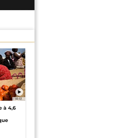
00:51
e à 4,6
que