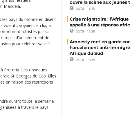
s grands "leaders
ouvre la scène aux jeunes 
on Mandela.
06/08 - 16:53
Crise migratoire : l’Afriqu
ous les pays du monde en disent
appelle à une réponse afri
s voient... voyaient en lui, a
ormément attristés par sa
05/08 - 18:38
remplis d'un sentiment de
Amnesty met en garde con
casion pour célébrer sa vie"
harcèlement anti-immigré
Afrique du Sud
04/08 - 15:35
 à Pretoria. Les obsèques
hédrale St Georges du Cap. Elles
es en raison des restrictions
rendre durant toute la semaine
anisées à travers le pays.