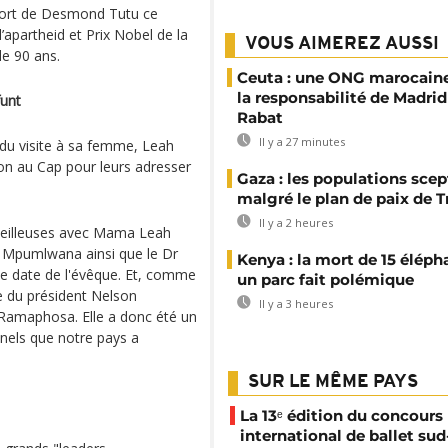
 mort de Desmond Tutu ce
’apartheid et Prix Nobel de la
VOUS AIMEREZ AUSSI
e 90 ans.
Ceuta : une ONG marocaine
la responsabilité de Madrid
funt
Rabat
Il y a 27 minutes
ndu visite à sa femme, Leah
ton au Cap pour leurs adresser
Gaza : les populations sce
malgré le plan de paix de 
Il y a 2 heures
veilleuses avec Mama Leah
ue Mpumlwana ainsi que le Dr
Kenya : la mort de 15 éléph
e date de l'évêque. Et, comme
un parc fait polémique
 du président Nelson
Il y a 3 heures
l Ramaphosa. Elle a donc été un
nels que notre pays a
SUR LE MÊME PAYS
La 13ᵉ édition du concours
international de ballet sud