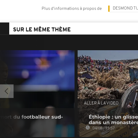
DESMOND T
Plus d'informations à propos de
SUR LE MÊME THÈME
ALLER À LA VIDEO
mort du footballeur sud-
Éthiopie : un gliss
dans un monastèr
04/08 - 15:57