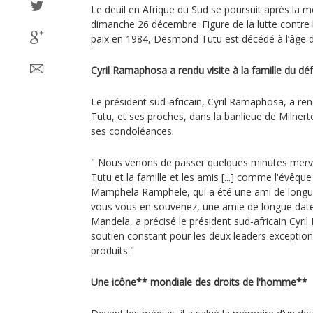
Le deuil en Afrique du Sud se poursuit après la
dimanche 26 décembre. Figure de la lutte contre l
paix en 1984, Desmond Tutu est décédé à l’âge d
Cyril Ramaphosa a rendu visite à la famille du dé
Le président sud-africain, Cyril Ramaphosa, a re
Tutu, et ses proches, dans la banlieue de Milner
ses condoléances.
" Nous venons de passer quelques minutes mer
Tutu et la famille et les amis [...] comme l'évêq
Mamphela Ramphele, qui a été une ami de longu
vous vous en souvenez, une amie de longue date
Mandela, a précisé le président sud-africain Cyri
soutien constant pour les deux leaders exception
produits."
Une icône** mondiale des droits de l'homme**