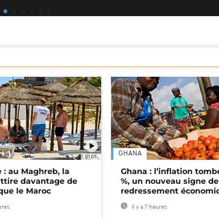
GHANA
01:01
 : au Maghreb, la
Ghana : l’inflation tomb
attire davantage de
%, un nouveau signe de
 que le Maroc
redressement économi
ures
Il y a 7 heures