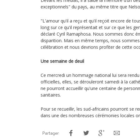
Devant les médias, il a salué la mémoire d’un de
exceptionnels" du pays, au même titre que Nels
"L'amour qu'il a reçu et qu'il reçoit encore de t
long sur ce qu'il représentait et sur ce que les gen
déclaré Cyril Ramaphosa. Nous sommes donc én
disparition. Mais en même temps, nous sommes 
célébration et nous devrions profiter de cette oc
Une semaine de deuil
Ce mercredi un hommage national lui sera rendu
officielles, elles, se dérouleront samedi à la cat
ne pourront accueillir qu'une centaine de personn
sanitaires.
Pour se recueillir, les sud-africains pourront se 
dans une des nombreuses cérémonies locales org
Partager