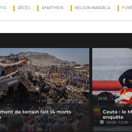
UTU
DÉCÈS
APARTHEID
NELSON MANDELA
FUNÉ
01:10
ement de terrain fait 14 morts
Ceuta : le 
e
enquête
03/08 - 12:35