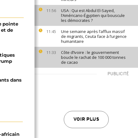
USA : Qui est Abdul El-Sayed,
11:56
l’Américano-Égyptien qui bouscule
les démocrates ?
 pointe
 et de
Une semaine après l’afflux massif
11:45
de migrants, Ceuta face à l’urgence
humanitaire
Côte d’Ivoire : le gouvernement
11:33
ptiques
boucle le rachat de 100 000 tonnes
Trump
de cacao
PUBLICITÉ
ants dans
VOIR PLUS
-africain