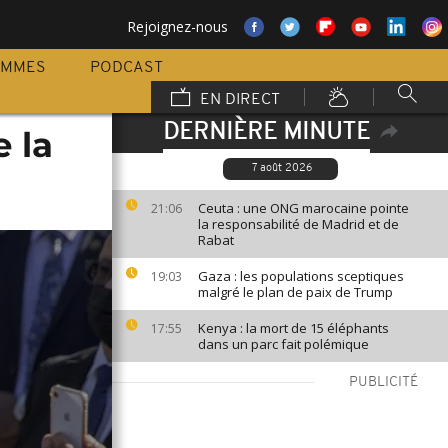
Rejoignez-nous
AMMES
PODCAST
EN DIRECT
DERNIÈRE MINUTE
 la
7 août 2026
Ceuta : une ONG marocaine pointe
21:06
la responsabilité de Madrid et de
Rabat
Gaza : les populations sceptiques
19:03
malgré le plan de paix de Trump
Kenya : la mort de 15 éléphants
17:55
dans un parc fait polémique
PUBLICITÉ