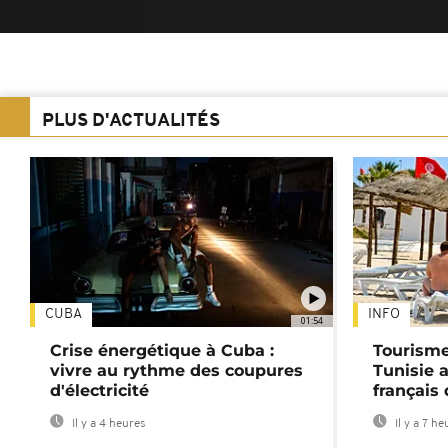
PLUS D'ACTUALITÉS
CUBA
INFO
01:54
Crise énergétique à Cuba :
Tourisme
vivre au rythme des coupures
Tunisie 
d'électricité
français
Il y a 4 heures
Il y a 7 he