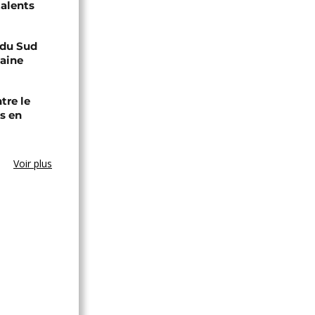
talents
e du Sud
caine
tre le
s en
Voir plus