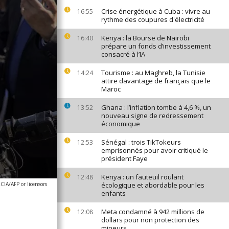
Crise énergétique à Cuba : vivre au
16:55
rythme des coupures d'électricité
Kenya : la Bourse de Nairobi
16:40
prépare un fonds d’investissement
consacré à l’IA
Tourisme : au Maghreb, la Tunisie
14:24
attire davantage de français que le
Maroc
Ghana : l’inflation tombe à 4,6 %, un
13:52
nouveau signe de redressement
économique
Sénégal : trois TikTokeurs
12:53
emprisonnés pour avoir critiqué le
président Faye
Kenya : un fauteuil roulant
12:48
A/AFP or licensors
écologique et abordable pour les
enfants
Meta condamné à 942 millions de
12:08
dollars pour non protection des
mineurs