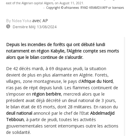
east of the Algerian capital Algiers, on August 11, 2021.
-
Copyright © africanews
RYAD KRAMDI/AFP or licensors
avec AP
By Ndea Yoka
Dernière MAJ:
13/08/2024
Depuis les incendies de forêts qui ont débuté lundi
notamment en région Kabylie, l’Algérie compte ses morts
alors que le bilan continue de s’alourdir.
De 42 décès mardi, à 69 disparus jeudi, la situation
devient de plus en plus alarmante en Algérie. Forets,
villages, zone montagneuse, le pays d’
Afrique du Nord
,
n’as pas de répit depuis lundi. Les flammes continuent de
s’imposer en
région berbère
, mercredi alors que le
président avait déjà décrété un deuil national de 3 jours,
le bilan était de 65 morts, dont 28 militaires. En raison du
deuil national
annoncé par le chef de l’Etat
Abdelmadjid
Tebboun
, à partir de jeudi, toutes les activités
gouvernementales seront interrompues outre les actions
de solidarité.