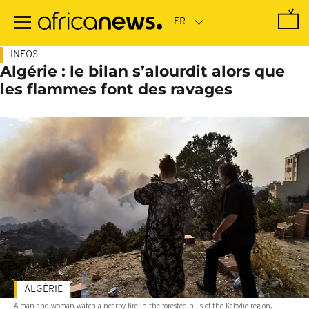
Passer
au
contenu
principal
INFOS
Algérie : le bilan s’alourdit alors que
les flammes font des ravages
ALGÉRIE
A man and woman watch a nearby fire in the forested hills of the Kabylie region,