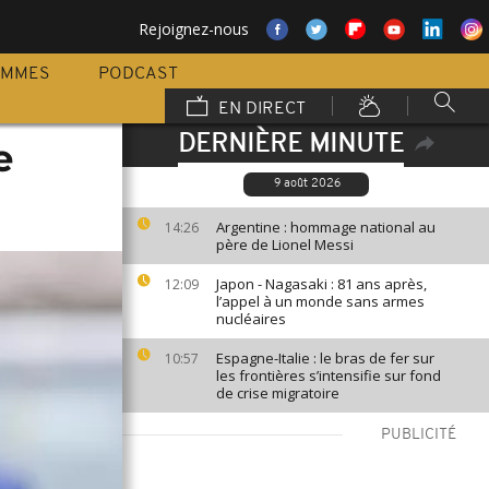
Rejoignez-nous
AMMES
PODCAST
EN DIRECT
DERNIÈRE MINUTE
e
9 août 2026
Argentine : hommage national au
14:26
père de Lionel Messi
Japon - Nagasaki : 81 ans après,
12:09
l’appel à un monde sans armes
nucléaires
Espagne-Italie : le bras de fer sur
10:57
les frontières s’intensifie sur fond
de crise migratoire
PUBLICITÉ