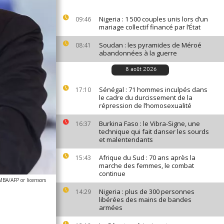
Nigeria : 1 500 couples unis lors d’un
09:46
mariage collectif financé par l’État
Soudan : les pyramides de Méroé
08:41
abandonnées à la guerre
8 août 2026
Sénégal : 71 hommes inculpés dans
17:10
le cadre du durcissement de la
répression de l’homosexualité
Burkina Faso : le Vibra-Signe, une
16:37
technique qui fait danser les sourds
et malentendants
Afrique du Sud : 70 ans après la
15:43
marche des femmes, le combat
continue
A/AFP or licensors
Nigeria : plus de 300 personnes
14:29
libérées des mains de bandes
armées