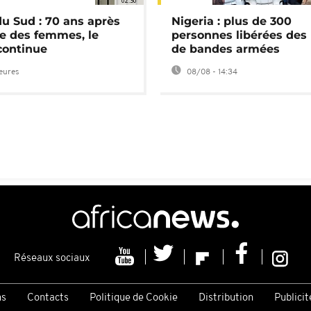
02:30
du Sud : 70 ans après
Nigeria : plus de 300
e des femmes, le
personnes libérées des
continue
de bandes armées
heures
08/08 - 14:34
Réseaux sociaux
ns
Contacts
Politique de Cookie
Distribution
Publicit