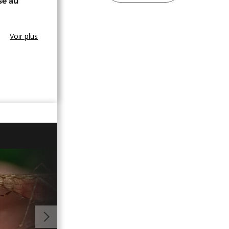
se au
Voir plus