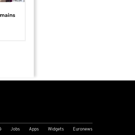
02:08
 mains
é
Jobs
Apps
Widgets
Euronews