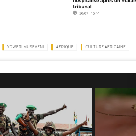
hospitalisé après un malai
tribunal
30/07 - 15:44
YOWERI MUSEVENI
AFRIQUE
CULTURE AFRICAINE