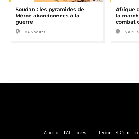
01:47
Soudan : les pyramides de
Afrique 
Méroé abandonnées à la
la march
guerre
combat 
Il y a 6 heures
Il y a 22 
A propos d'Africanews
Termes et Conditio