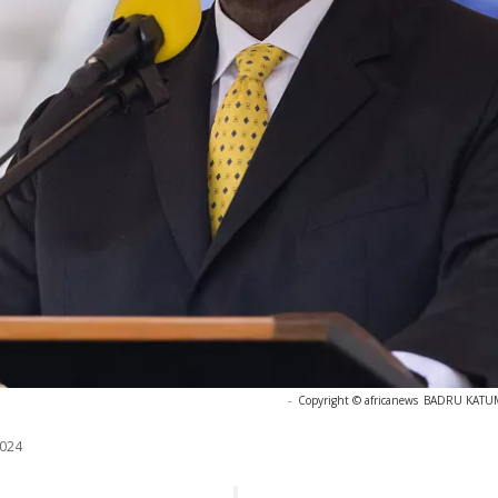
-
Copyright © africanews
BADRU KATUMB
024