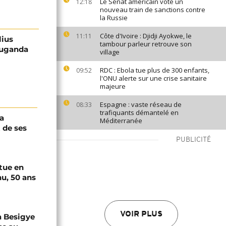
Le Sénat américain vote un
12:18
nouveau train de sanctions contre
la Russie
Côte d'Ivoire : Djidji Ayokwe, le
11:11
lius
tambour parleur retrouve son
Ouganda
village
RDC : Ebola tue plus de 300 enfants,
09:52
l'ONU alerte sur une crise sanitaire
majeure
Espagne : vaste réseau de
08:33
trafiquants démantelé en
a
Méditerranée
 de ses
PUBLICITÉ
tue en
u, 50 ans
VOIR PLUS
a Besigye