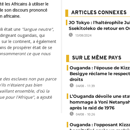
les Africains à utiliser le
 de son discours prononcé
ARTICLES CONNEXES
n africaine.
JO Tokyo : l'haltérophile Ju
Ssekitoleko de retour en 
li était une
"langue neutre"
,
 dirigeant ougandais, qui
13/08/2024
sur le continent, a également
ains de prospérer était de se
 consommeront ce que nous
SUR LE MÊME PAYS
Ouganda : l'épouse de Kizz
Besigye réclame le respect
te des esclaves non pas parce
droits
ils n'étaient pas bien
04/08 - 11:39
vaillant ensemble, d'où la
L’Ouganda dévoile une sta
ue pour l'Afrique"
, a ajouté
hommage à Yoni Netanyah
après le raid de 1976
04/08 - 10:26
Ouganda : l'opposant Kizz