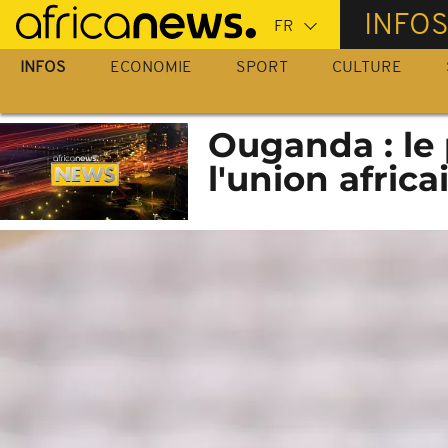
Passer
INFO
au
contenu
INFOS
ECONOMIE
SPORT
CULTURE
principal
Ouganda : le
l'union africa