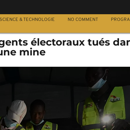
S
SCIENCE & TECHNOLOGIE
NO COMMENT
PROGR
agents électoraux tués da
'une mine