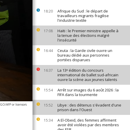
Afrique du Sud : le départ de
18:20
travailleurs migrants fragilise
l'industrie textile
Haïti : le Premier ministre appelle à
17:08
la tenue des élections malgré
l'insécurité
Ceuta : la Garde civile ouvre un
16:44
bureau dédié aux personnes
portées disparues
La 13ᵉ édition du concours
16:37
international de ballet sud-africain
ouvre la scène aux jeunes talents
Arrêt sur images du 6 août 2026 : la
15:54
FIFA dans la tourmente
O/AFP or licensors
Libye : des détenus s'évadent d'une
15:52
prison dans l'Ouest
A El-Obeid, des femmes affirment
15:34
avoir été violées par des membres
des FSR