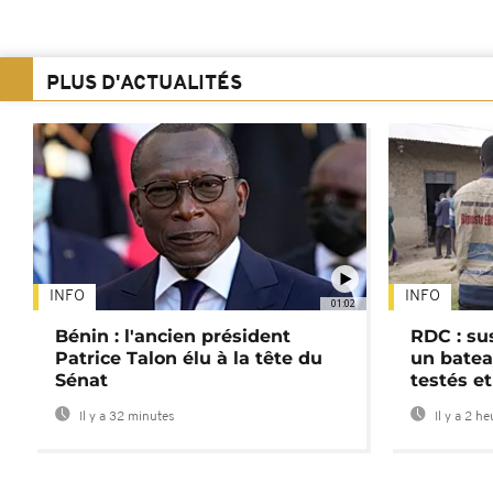
PLUS D'ACTUALITÉS
INFO
INFO
01:02
Bénin : l'ancien président
RDC : su
Patrice Talon élu à la tête du
un batea
Sénat
testés et
Il y a 32 minutes
Il y a 2 h