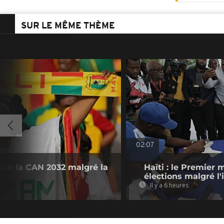
SUR LE MÊME THÈME
02:07
illir la CAN 2032 malgré la
Haïti : le Premier 
élections malgré l'
Il y a 6 heures