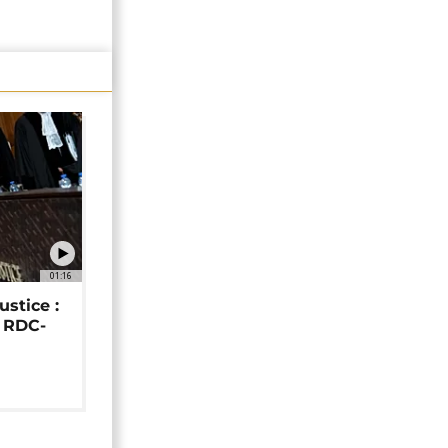
01:16
ustice :
e RDC-