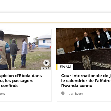
KIGALI
02:05
spicion d'Ebola dans
Cour Internationale de j
u, les passagers
le calendrier de l'affair
 confinés
Rwanda connu
eures
Il y a 1 heure