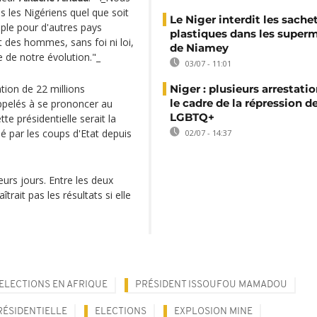
 les Nigériens quel que soit
Le Niger interdit les sache
mple pour d'autres pays
plastiques dans les super
t des hommes, sans foi ni loi,
de Niamey
 de notre évolution."_
03/07 - 11:01
tion de 22 millions
Niger : plusieurs arrestati
le cadre de la répression d
ppelés à se prononcer au
LGBTQ+
e présidentielle serait la
 par les coups d'Etat depuis
02/07 - 14:37
eurs jours. Entre les deux
trait pas les résultats si elle
ELECTIONS EN AFRIQUE
PRÉSIDENT ISSOUFOU MAMADOU
RÉSIDENTIELLE
ELECTIONS
EXPLOSION MINE