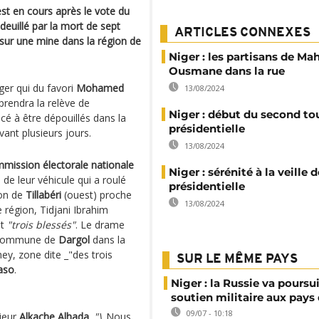
est en cours après le vote du
deuillé par la mort de sept
ARTICLES CONNEXES
 sur une mine dans la région de
Niger : les partisans de M
Ousmane dans la rue
ger qui du favori
Mohamed
13/08/2024
prendra la relève de
Niger : début du second tou
cé à être dépouillés dans la
présidentielle
vant plusieurs jours.
13/08/2024
mission électorale nationale
Niger : sérénité à la veille d
 de leur véhicule qui a roulé
présidentielle
ion de
Tillabéri
(ouest) proche
13/08/2024
 région, Tidjani Ibrahim
it
"trois blessés"
. Le drame
la commune de
Dargol
dans la
ey, zone dite _"des trois
SUR LE MÊME PAYS
aso
.
Niger : la Russie va poursu
soutien militaire aux pays 
09/07 - 10:18
rieur
Alkache Alhada
.
"\
_Nous