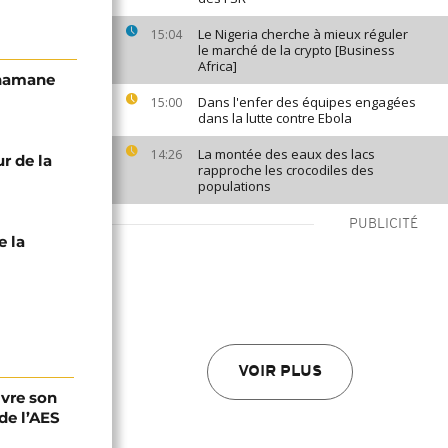
Le Nigeria cherche à mieux réguler
15:04
le marché de la crypto [Business
Africa]
ahamane
Dans l'enfer des équipes engagées
15:00
dans la lutte contre Ebola
La montée des eaux des lacs
14:26
r de la
rapproche les crocodiles des
populations
PUBLICITÉ
e la
VOIR PLUS
ivre son
de l’AES