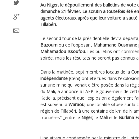
Au Niger, le dépouillement des bulletins de vote 
dimanche 21 février. Le scrutin a toutefois été en
agents électoraux après que leur voiture a sauté
Tillabéri.
Le second tour de la présidentielle devra départa
Bazoum
ou de l’opposant
Mahamane Ousmane
Mahamadou Issoufou
. Les bulletins ont commen
soirée, mais les résultats ne seront pas connus a
Dans la matinée, sept membres locaux de la
Com
indépendante
(Céni) ont été tués dans l'explosion
sur une mine qui venait d'être posée dans la rég
du Mali, a annoncé à l'AFP le gouverneur de cette
Katiella, précisant que l'explosion a également fa
est survenu à
Waraou
, une localité située sur 
région de Tillabéri, à une centaine de km de Niam
frontières" _entre le
Niger
, le
Mali
et le
Burkina F
Une attaque condamnée par le ministre de l'Inté