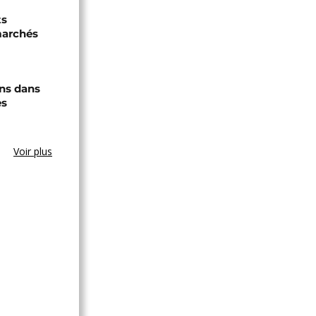
ts
marchés
ons dans
es
Voir plus