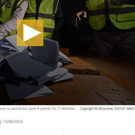
oncer au second tour après le premier du 27 décembre.
-
Copyright © africanews
ISSOUF SANOG
J:
13/08/2024