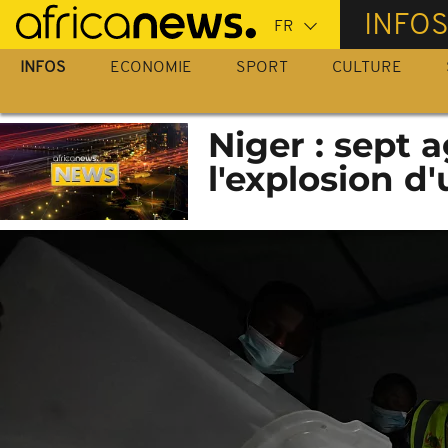
Passer
INFO
au
contenu
INFOS
ECONOMIE
SPORT
CULTURE
principal
Niger : sept 
l'explosion d