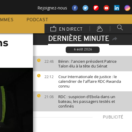
Rejoignez-nous
AMMES
PODCAST
EN DIRECT
DERNIÈRE MINUTE
ns
6 août 2026
Bénin : l'ancien président Patrice
22:48
Talon élu à la tête du Sénat
Cour Internationale de justice : le
22:12
calendrier de l'affaire RDC-Rwanda
connu
RDC : suspicion d'Ebola dans un
21:08
bateau, les passagers testés et
confinés
PUBLICITÉ