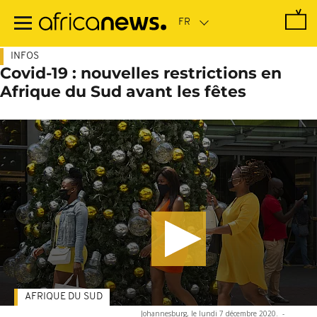
Passer
au
contenu
principal
INFOS
Covid-19 : nouvelles restrictions en
Afrique du Sud avant les fêtes
AFRIQUE DU SUD
Johannesburg, le lundi 7 décembre 2020.
-