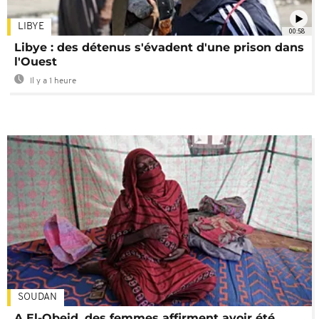
LIBYE
00:58
Libye : des détenus s'évadent d'une prison dans
l'Ouest
Il y a 1 heure
SOUDAN
A El-Obeid, des femmes affirment avoir été