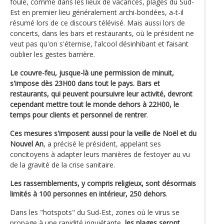
foule, comme dans les lieux de vacances, plages du Sud-
Est en premier lieu généralement archi-bondées, a-t-il
résumé lors de ce discours télévisé. Mais aussi lors de
concerts, dans les bars et restaurants, où le président ne
veut pas qu'on s'éternise, l'alcool désinhibant et faisant
oublier les gestes barrière.
Le couvre-feu, jusque-là une permission de minuit,
s'impose dès 23H00 dans tout le pays. Bars et
restaurants, qui peuvent poursuivre leur activité, devront
cependant mettre tout le monde dehors à 22H00, le
temps pour clients et personnel de rentrer
.
Ces mesures s'imposent aussi pour la veille de Noël et du
Nouvel An
, a précisé le président, appelant ses
concitoyens à adapter leurs manières de festoyer au vu
de la gravité de la crise sanitaire.
Les rassemblements, y compris religieux, sont désormais
limités à 100 personnes en intérieur, 250 dehors
.
Dans les "hotspots" du Sud-Est, zones où le virus se
propage à une rapidité inquiétante,
les plages seront