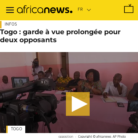
Passer
au
contenu
principal
INFOS
Togo : garde à vue prolongée pour
deux opposants
TOGO
opposition
-
Copyright © africanews
AP Photo