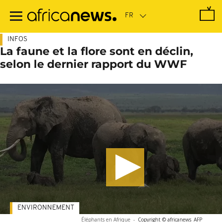
Passer
au
contenu
principal
INFOS
La faune et la flore sont en déclin,
selon le dernier rapport du WWF
ENVIRONNEMENT
Éléphants en Afrique
-
Copyright © africanews
AFP