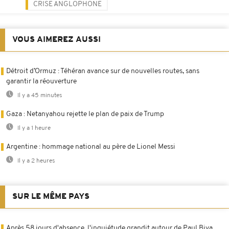
CRISE ANGLOPHONE
VOUS AIMEREZ AUSSI
Détroit d’Ormuz : Téhéran avance sur de nouvelles routes, sans
garantir la réouverture
Il y a 45 minutes
Gaza : Netanyahou rejette le plan de paix de Trump
Il y a 1 heure
Argentine : hommage national au père de Lionel Messi
Il y a 2 heures
SUR LE MÊME PAYS
Après 58 jours d'absence, l'inquiétude grandit autour de Paul Biya