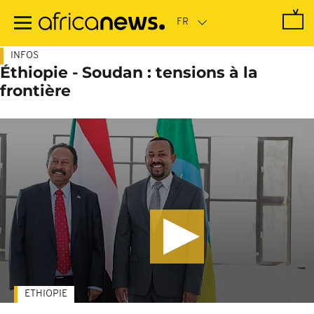
Passer
au
contenu
principal
INFOS
Éthiopie - Soudan : tensions à la
frontière
ETHIOPIE