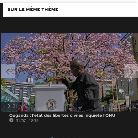
SUR LE MÊME THÈME
01:01
Ouganda : l'état des libertés civiles inquiète l'ONU
31/07 - 18:35