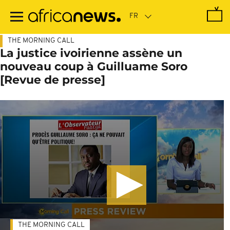
Passer
au
contenu
principal
THE MORNING CALL
La justice ivoirienne assène un
nouveau coup à Guilluame Soro
[Revue de presse]
THE MORNING CALL