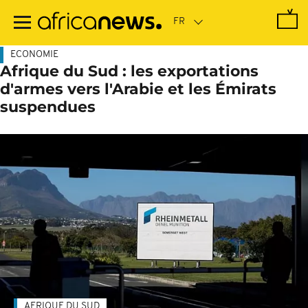
Passer
au
contenu
principal
ECONOMIE
Afrique du Sud : les exportations
d'armes vers l'Arabie et les Émirats
suspendues
AFRIQUE DU SUD