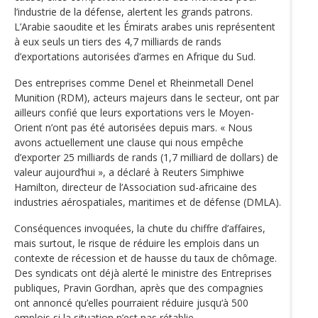
l’industrie de la défense, alertent les grands patrons.
L’Arabie saoudite et les Émirats arabes unis représentent
à eux seuls un tiers des 4,7 milliards de rands
d’exportations autorisées d’armes en Afrique du Sud.
Des entreprises comme Denel et Rheinmetall Denel
Munition (RDM), acteurs majeurs dans le secteur, ont par
ailleurs confié que leurs exportations vers le Moyen-
Orient n’ont pas été autorisées depuis mars. « Nous
avons actuellement une clause qui nous empêche
d’exporter 25 milliards de rands (1,7 milliard de dollars) de
valeur aujourd’hui », a déclaré à Reuters Simphiwe
Hamilton, directeur de l’Association sud-africaine des
industries aérospatiales, maritimes et de défense (DMLA).
Conséquences invoquées, la chute du chiffre d’affaires,
mais surtout, le risque de réduire les emplois dans un
contexte de récession et de hausse du taux de chômage.
Des syndicats ont déjà alerté le ministre des Entreprises
publiques, Pravin Gordhan, après que des compagnies
ont annoncé qu’elles pourraient réduire jusqu‘à 500
emplois si la situation n’est pas rétablie.