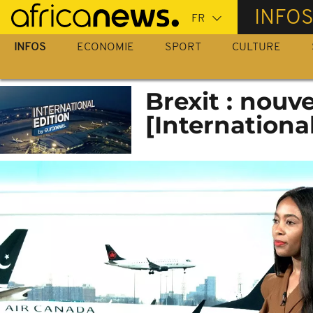
Passer
INFO
au
contenu
INFOS
ECONOMIE
SPORT
CULTURE
principal
Brexit : nouv
[Internationa