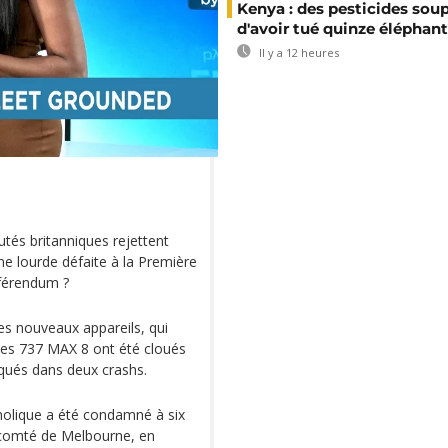
Kenya : des pesticides so
d'avoir tué quinze éléphan
Il y a 12 heures
és britanniques rejettent
ne lourde défaite à la Première
éférendum ?
es nouveaux appareils, qui
 Les 737 MAX 8 ont été cloués
iqués dans deux crashs.
tholique a été condamné à six
e comté de Melbourne, en