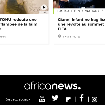
L'ACTUALITÉ INTERNATIONALE
01:14
: l'ONU redoute une
Gianni Infantino fragilis
 flambée de la faim
une révolte au sommet 
e
FIFA
eures
Il y a 8 heures
Réseaux sociaux