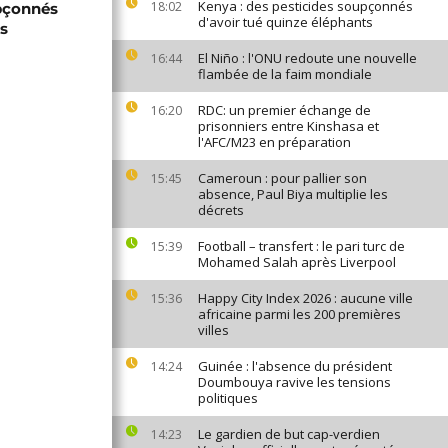
Kenya : des pesticides soupçonnés
18:02
upçonnés
d'avoir tué quinze éléphants
ts
El Niño : l'ONU redoute une nouvelle
16:44
flambée de la faim mondiale
RDC: un premier échange de
16:20
prisonniers entre Kinshasa et
l'AFC/M23 en préparation
Cameroun : pour pallier son
15:45
absence, Paul Biya multiplie les
décrets
Football – transfert : le pari turc de
15:39
Mohamed Salah après Liverpool
Happy City Index 2026 : aucune ville
15:36
africaine parmi les 200 premières
villes
Guinée : l'absence du président
14:24
Doumbouya ravive les tensions
politiques
Le gardien de but cap-verdien
14:23