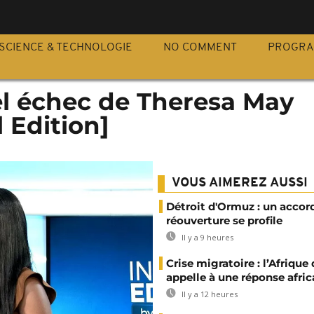
S
SCIENCE & TECHNOLOGIE
NO COMMENT
PROGR
el échec de Theresa May
l Edition]
VOUS AIMEREZ AUSSI
Détroit d'Ormuz : un accor
réouverture se profile
Il y a 9 heures
Crise migratoire : l’Afrique
appelle à une réponse afric
Il y a 12 heures