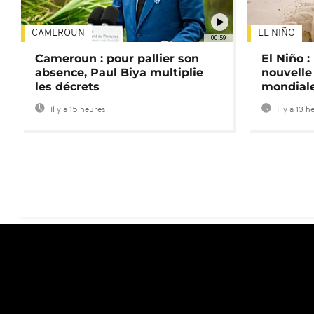
CAMEROUN
EL NIÑO
00:59
Cameroun : pour pallier son
El Niño 
absence, Paul Biya multiplie
nouvelle
les décrets
mondial
Il y a 15 heures
Il y a 13 h