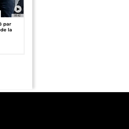
00:42
é par
de la