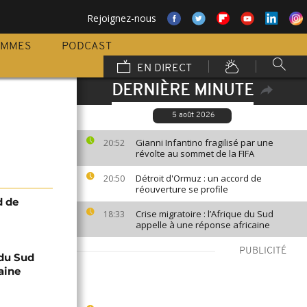
Rejoignez-nous
AMMES
PODCAST
EN DIRECT
DERNIÈRE MINUTE
5 août 2026
Gianni Infantino fragilisé par une
20:52
révolte au sommet de la FIFA
Détroit d'Ormuz : un accord de
20:50
réouverture se profile
d de
Crise migratoire : l’Afrique du Sud
18:33
appelle à une réponse africaine
PUBLICITÉ
 du Sud
aine