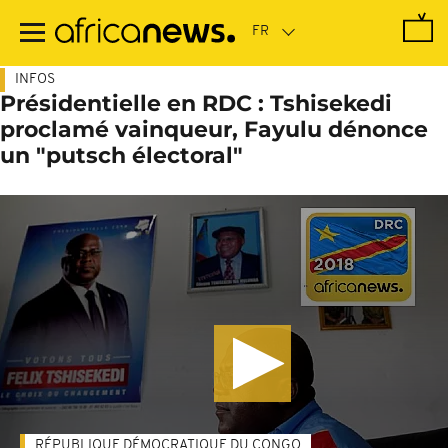
Passer
au
contenu
principal
INFOS
Présidentielle en RDC : Tshisekedi
proclamé vainqueur, Fayulu dénonce
un "putsch électoral"
RÉPUBLIQUE DÉMOCRATIQUE DU CONGO