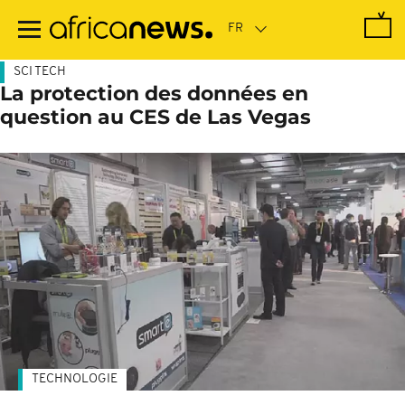
Passer
au
contenu
principal
SCI TECH
La protection des données en
question au CES de Las Vegas
TECHNOLOGIE