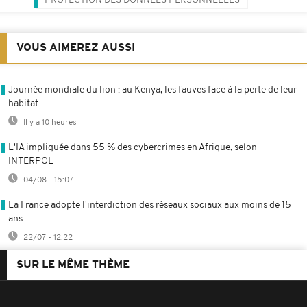
PROTECTION DES DONNÉES PERSONNELLES
VOUS AIMEREZ AUSSI
Journée mondiale du lion : au Kenya, les fauves face à la perte de leur
habitat
Il y a 10 heures
L'IA impliquée dans 55 % des cybercrimes en Afrique, selon
INTERPOL
04/08 - 15:07
La France adopte l'interdiction des réseaux sociaux aux moins de 15
ans
22/07 - 12:22
SUR LE MÊME THÈME