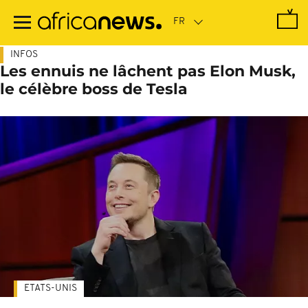
Passer
au
contenu
principal
INFOS
Les ennuis ne lâchent pas Elon Musk,
le célèbre boss de Tesla
ETATS-UNIS