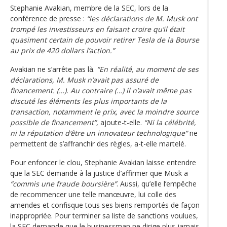
Stephanie Avakian, membre de la SEC, lors de la
conférence de presse :
“les déclarations de M. Musk ont
trompé les investisseurs en faisant croire qu’il était
quasiment certain de pouvoir retirer Tesla de la Bourse
au prix de 420 dollars l’action.”
Avakian ne s’arrête pas là.
“En réalité, au moment de ses
déclarations, M. Musk n’avait pas assuré de
financement. (…). Au contraire (…) il n’avait même pas
discuté les éléments les plus importants de la
transaction, notamment le prix, avec la moindre source
possible de financement”,
ajoute-t-elle.
“Ni la célébrité,
ni la réputation d‘être un innovateur technologique”
ne
permettent de s’affranchir des règles, a-t-elle martelé.
Pour enfoncer le clou, Stephanie Avakian laisse entendre
que la SEC demande à la justice d’affirmer que Musk a
“commis une fraude boursière”
. Aussi, qu’elle l’empêche
de recommencer une telle manœuvre, lui colle des
amendes et confisque tous ses biens remportés de façon
inappropriée. Pour terminer sa liste de sanctions voulues,
la SEC demande que le businessman ne dirige plus jamais