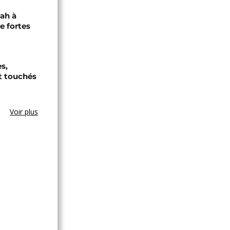
jah à
e fortes
s,
t touchés
Voir plus