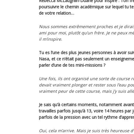
Rebecca McLaughlin-Duane pour Inspire : Ton frè
poursuivre le chemin académique sur lequel tu te
de votre relation…
Nous sommes extrêmement proches et je dirais 
ami pour moi, plutôt qu’un frère. Je ne peux m
il m’inspire.
Tu es l’une des plus jeunes personnes à avoir sui
Nasa, et ce n’était pas seulement un enseignem
parler d’une de tes mini-missions ?
Une fois, ils ont organisé une sorte de course 
devait vraiment plonger et rester sous l’eau pour
vraiment peur de cette course, mais j’y suis allé
Je sais qu’à certains moments, notamment avant 
travailles parfois jusqu’à 13, voire 14 heures par 
parfois de la pression avec un tel rythme d’appre
Oui, cela m’arrive. Mais je suis très heureuse 