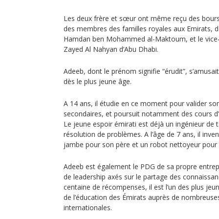
Les deux frère et sœur ont même reçu des bourse
des membres des familles royales aux Emirats, do
Hamdan ben Mohammed al-Maktoum, et le vice-pr
Zayed Al Nahyan d’Abu Dhabi.
Adeeb, dont le prénom signifie “érudit”, s’amusai
dès le plus jeune âge.
A 14 ans, il étudie en ce moment pour valider son 
secondaires, et poursuit notamment des cours d
Le jeune espoir émirati est déjà un ingénieur de t
résolution de problèmes. A l’âge de 7 ans, il inve
jambe pour son père et un robot nettoyeur pour
Adeeb est également le PDG de sa propre entrepri
de leadership axés sur le partage des connaissan
centaine de récompenses, il est l’un des plus je
de l’éducation des Émirats auprès de nombreuses 
internationales.