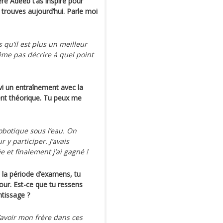
re Adeeb t’as inspiré pour
 trouves aujourd’hui. Parle moi
qu’il est plus un meilleur
ême pas décrire à quel point
vi un entraînement avec la
ent théorique. Tu peux me
robotique sous l’eau. On
 y participer. J’avais
e et finalement j’ai gagné !
la période d’examens, tu
jour. Est-ce que tu ressens
ntissage ?
d’avoir mon frère dans ces