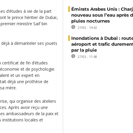
Émirats Arabes Unis : Char
s d’études à vie de la part
nouveau sous l’eau après d
nt le prince héritier de Dubaï,
pluies nocturnes
emier ministre Saif bin
27/03 - 14:42
Inondations à Dubaï : route
t déjà à démanteler ses jouets
aéroport et trafic duremen
par la pluie
27/03 - 11:48
certificat de fin d’études
’économie et de psychologie.
alent et un expert en
ntait déjà une prothèse de
 sa mère.
se, qui organise des ateliers
ces. Après avoir reçu une
unes ambassadeurs de la paix et
institutions locales et