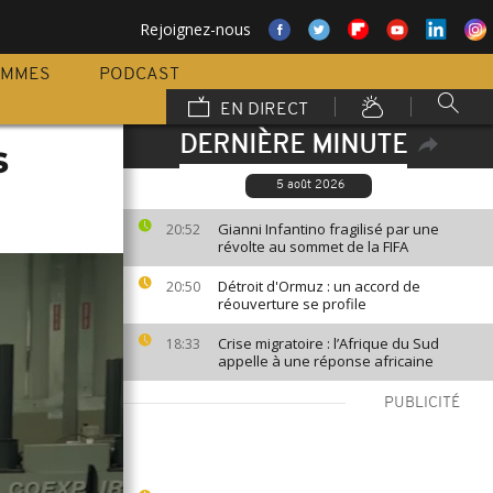
Rejoignez-nous
AMMES
PODCAST
EN DIRECT
DERNIÈRE MINUTE
s
5 août 2026
Gianni Infantino fragilisé par une
20:52
révolte au sommet de la FIFA
Détroit d'Ormuz : un accord de
20:50
réouverture se profile
Crise migratoire : l’Afrique du Sud
18:33
appelle à une réponse africaine
PUBLICITÉ