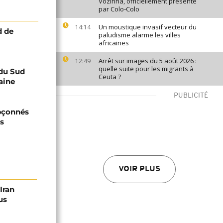
Vozinha, officiellement présenté
par Colo-Colo
Un moustique invasif vecteur du
14:14
d de
paludisme alarme les villes
africaines
Arrêt sur images du 5 août 2026 :
12:49
quelle suite pour les migrants à
 du Sud
Ceuta ?
aine
PUBLICITÉ
upçonnés
ts
VOIR PLUS
Iran
us