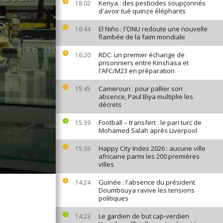
Kenya : des pesticides soupçonnés
18:02
d'avoir tué quinze éléphants
El Niño : l'ONU redoute une nouvelle
16:44
flambée de la faim mondiale
RDC: un premier échange de
16:20
prisonniers entre Kinshasa et
l'AFC/M23 en préparation
Cameroun : pour pallier son
15:45
absence, Paul Biya multiplie les
décrets
Football – transfert : le pari turc de
15:39
Mohamed Salah après Liverpool
Happy City Index 2026 : aucune ville
15:36
africaine parmi les 200 premières
villes
Guinée : l'absence du président
14:24
Doumbouya ravive les tensions
politiques
Le gardien de but cap-verdien
14:23