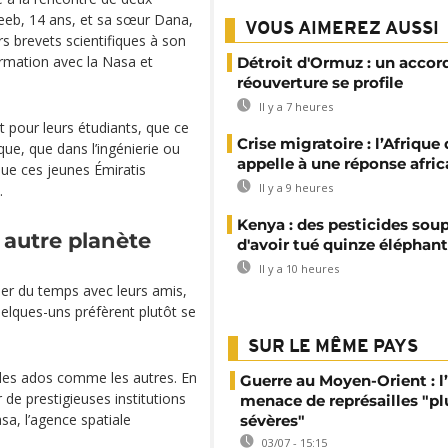
eeb, 14 ans, et sa sœur Dana,
VOUS AIMEREZ AUSSI
rs brevets scientifiques à son
formation avec la Nasa et
Détroit d'Ormuz : un accor
réouverture se profile
Il y a 7 heures
 pour leurs étudiants, que ce
Crise migratoire : l’Afrique
que, que dans l’ingénierie ou
appelle à une réponse afric
ue ces jeunes Émiratis
Il y a 9 heures
.
Kenya : des pesticides so
 autre planète
d'avoir tué quinze éléphan
Il y a 10 heures
ser du temps avec leurs amis,
uelques-uns préfèrent plutôt se
SUR LE MÊME PAYS
 des ados comme les autres. En
Guerre au Moyen-Orient : l’
r de prestigieuses institutions
menace de représailles "pl
asa, l’agence spatiale
sévères"
03/07 - 15:15