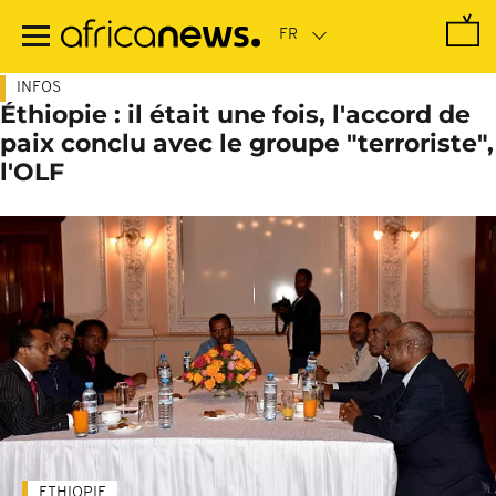
Passer
au
contenu
principal
INFOS
Éthiopie : il était une fois, l'accord de
paix conclu avec le groupe "terroriste",
l'OLF
ETHIOPIE