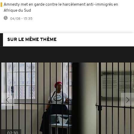
Amnesty met en garde contre le harcèlement anti-immigrés en
Afrique du Sud
04/08 - 15:35
SUR LE MÊME THÈME
02:30