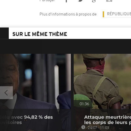
Partager
RÉPUBLIQU
Plus d'informations à propos de
SUR LE MÊME THÈME
01:36
éélu avec 94,82 % des
Attaque meurtrière
rovisoires
les corps de leurs
24/07 - 11:03