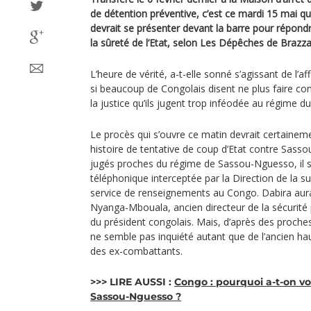
de détention préventive, c’est ce mardi 15 mai q
devrait se présenter devant la barre pour répondr
la sûreté de l’Etat, selon Les Dépêches de Brazzav
L’heure de vérité, a-t-elle sonné s’agissant de l’
si beaucoup de Congolais disent ne plus faire conf
la justice qu’ils jugent trop inféodée au régime d
Le procès qui s’ouvre ce matin devrait certainem
histoire de tentative de coup d’Etat contre Sas
jugés proches du régime de Sassou-Nguesso, il s’
téléphonique interceptée par la Direction de la sur
service de renseignements au Congo. Dabira aur
Nyanga-Mbouala, ancien directeur de la sécurité pr
du président congolais. Mais, d’après des proc
ne semble pas inquiété autant que de l’ancien ha
des ex-combattants.
>>> LIRE AUSSI :
Congo : pourquoi a-t-on vo
Sassou-Nguesso ?