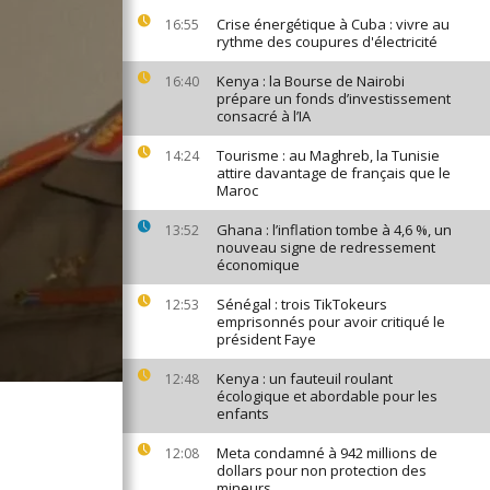
Crise énergétique à Cuba : vivre au
16:55
rythme des coupures d'électricité
Kenya : la Bourse de Nairobi
16:40
prépare un fonds d’investissement
consacré à l’IA
Tourisme : au Maghreb, la Tunisie
14:24
attire davantage de français que le
Maroc
Ghana : l’inflation tombe à 4,6 %, un
13:52
nouveau signe de redressement
économique
Sénégal : trois TikTokeurs
12:53
emprisonnés pour avoir critiqué le
président Faye
Kenya : un fauteuil roulant
12:48
écologique et abordable pour les
enfants
Meta condamné à 942 millions de
12:08
dollars pour non protection des
mineurs