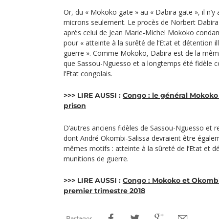
Or, du « Mokoko gate » au « Dabira gate », il n’y 
microns seulement. Le procès de Norbert Dabira 
après celui de Jean Marie-Michel Mokoko conda
pour « atteinte à la surêté de l’Etat et détention 
guerre ». Comme Mokoko, Dabira est de la même
que Sassou-Nguesso et a longtemps été fidèle col
l’Etat congolais.
>>> LIRE AUSSI :
Congo : le général Mokok
prison
D’autres anciens fidèles de Sassou-Nguesso et r
dont André Okombi-Salissa devraient être égale
mêmes motifs : atteinte à la sûreté de l’Etat et dé
munitions de guerre.
>>> LIRE AUSSI :
Congo : Mokoko et Okombi-
premier trimestre 2018