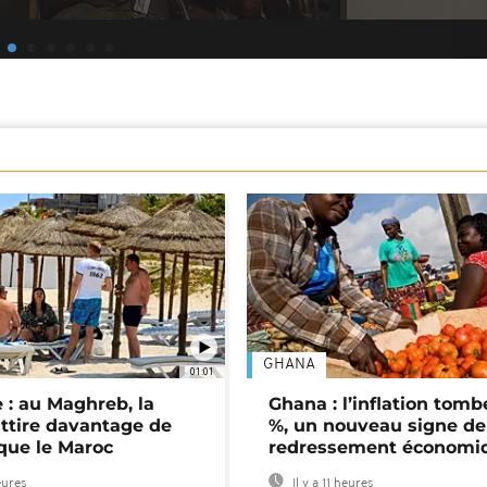
GHANA
01:01
 : au Maghreb, la
Ghana : l’inflation tomb
attire davantage de
%, un nouveau signe de
 que le Maroc
redressement économi
eures
Il y a 11 heures