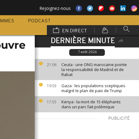
Rejoignez-nous
AMMES
PODCAST
EN DIRECT
DERNIÈRE MINUTE
ouvre
7 août 2026
Ceuta : une ONG marocaine pointe
21:06
la responsabilité de Madrid et de
Rabat
Gaza : les populations sceptiques
19:03
malgré le plan de paix de Trump
Kenya : la mort de 15 éléphants
17:55
dans un parc fait polémique
PUBLICITÉ