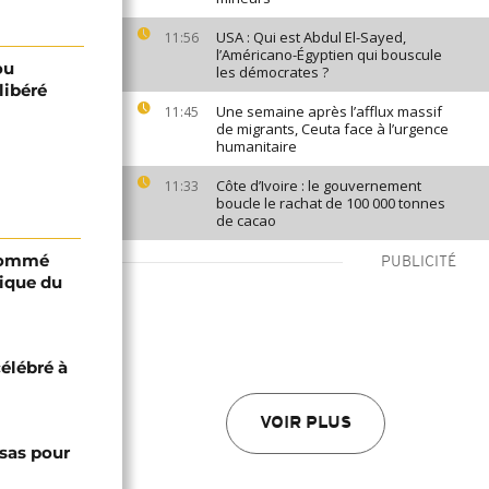
USA : Qui est Abdul El-Sayed,
11:56
l’Américano-Égyptien qui bouscule
ou
les démocrates ?
libéré
Une semaine après l’afflux massif
11:45
de migrants, Ceuta face à l’urgence
humanitaire
Côte d’Ivoire : le gouvernement
11:33
boucle le rachat de 100 000 tonnes
de cacao
 nommé
PUBLICITÉ
lique du
célébré à
VOIR PLUS
sas pour