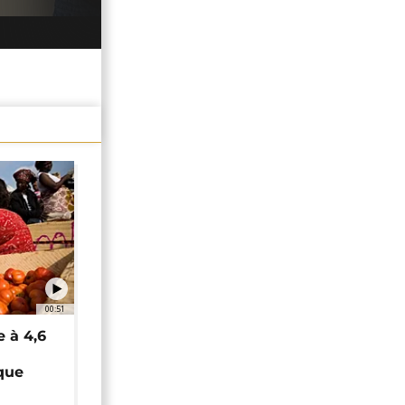
00:51
e à 4,6
que