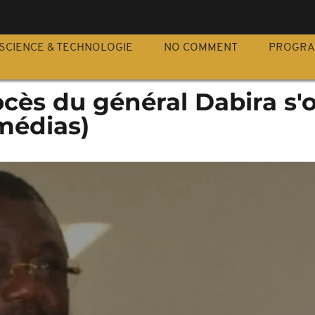
S
SCIENCE & TECHNOLOGIE
NO COMMENT
PROGR
ocès du général Dabira s'
médias)