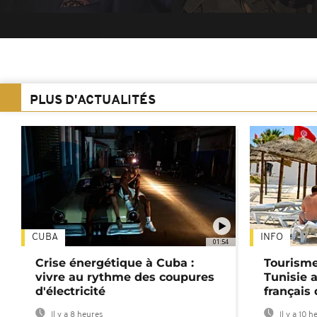
PLUS D'ACTUALITÉS
CUBA
INFO
01:54
Crise énergétique à Cuba :
Tourisme
vivre au rythme des coupures
Tunisie 
d'électricité
français
Il y a 8 heures
Il y a 10 h