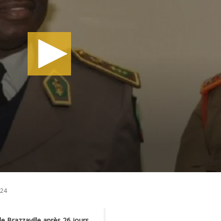
024
de Brazzaville après 26 jours