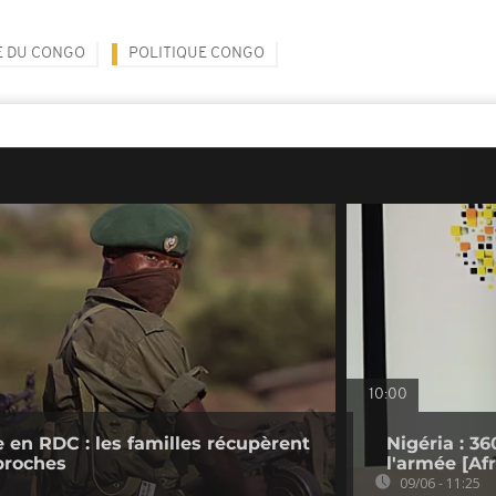
E DU CONGO
POLITIQUE CONGO
10:00
 en RDC : les familles récupèrent
Nigéria : 3
 proches
l'armée [Af
09/06 - 11:25