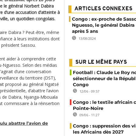
ue le général Norbert Dabira
ARTICLES CONNEXES
e d’une accusation d’atteinte à
ille, un quotidien congolais.
Congo : ex-proche de Sass
Nguesso, le général Dabira 
après 5 ans
affaire Dabira ? Peut-être, même
iance à leurs institutions dont
13/08/2024
u président Sassou.
ent aider à comprendre cette
SUR LE MÊME PAYS
sou-Nguesso. Selon des médias
agirait d’une conversation
Football : Claude Le Roy
veillance du territoire (DST),
sélectionneur de la Répub
ait proposé au général Ngatsé
Congo
ésidentielle, d’abattre l’avion
12/06 - 09:57
hes de Dabira, Nyanga-Mbouala
Congo : le textile africain 
ut commissaire à la réinsertion
Pointe-Noire
09/06 - 11:27
ulu abattre l’avion de
Congo : suppression des vi
les Africains dès 2027