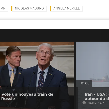
UMP
NICOLAS MADURO
ANGELA MERKEL
01:00
 vote un nouveau train de
Iran - USA 
a Russie
autour du d
04/08 - 14:23