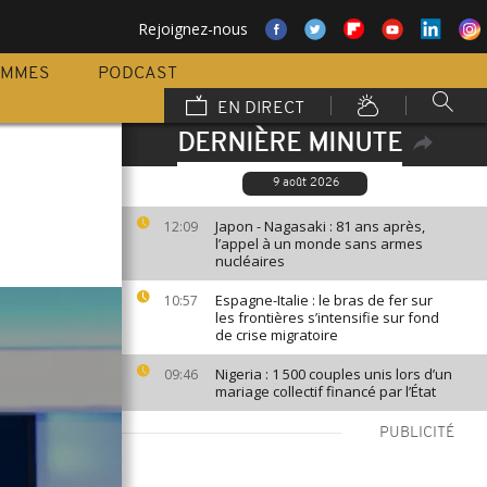
Rejoignez-nous
AMMES
PODCAST
EN DIRECT
DERNIÈRE MINUTE
9 août 2026
Japon - Nagasaki : 81 ans après,
12:09
l’appel à un monde sans armes
nucléaires
Espagne-Italie : le bras de fer sur
10:57
les frontières s’intensifie sur fond
de crise migratoire
Nigeria : 1 500 couples unis lors d’un
09:46
mariage collectif financé par l’État
PUBLICITÉ