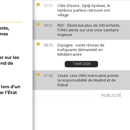
Côte d'Ivoire : Djidji Ayokwe, le
11:11
tambour parleur retrouve son
village
RDC : Ebola tue plus de 300 enfants,
09:52
près,
l'ONU alerte sur une crise sanitaire
rmes
majeure
Espagne : vaste réseau de
08:33
trafiquants démantelé en
Méditerranée
er sur les
fond de
7 août 2026
Ceuta : une ONG marocaine pointe
21:06
la responsabilité de Madrid et de
Rabat
 lors d’un
r l’État
PUBLICITÉ