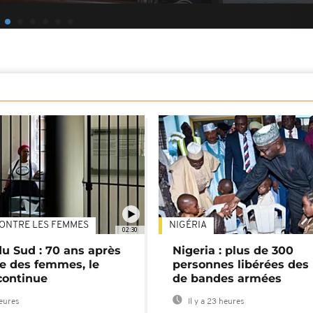
ONTRE LES FEMMES
NIGÉRIA
02:30
du Sud : 70 ans après
Nigeria : plus de 300
e des femmes, le
personnes libérées des
continue
de bandes armées
heures
Il y a 23 heures