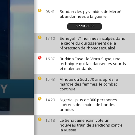
Soudan : les pyramides de Méroé
08:41
abandonnées à la guerre
8 août 2026
Sénégal : 71 hommes inculpés dans
17:10
le cadre du durcissement de la
répression de l’homosexualité
Burkina Faso : le Vibra-Signe, une
16:37
technique qui fait danser les sourds
et malentendants
Afrique du Sud : 70 ans après la
15:43
marche des femmes, le combat
continue
Nigeria : plus de 300 personnes
14:29
libérées des mains de bandes
armées
Le Sénat américain vote un
12:18
nouveau train de sanctions contre
la Russie