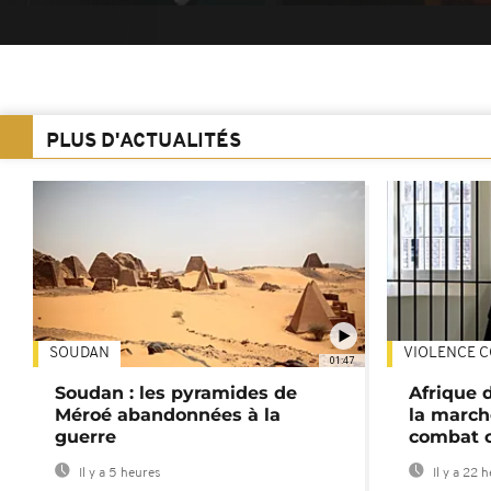
PLUS D'ACTUALITÉS
SOUDAN
VIOLENCE C
01:47
Soudan : les pyramides de
Afrique 
Méroé abandonnées à la
la march
guerre
combat 
Il y a 5 heures
Il y a 22 