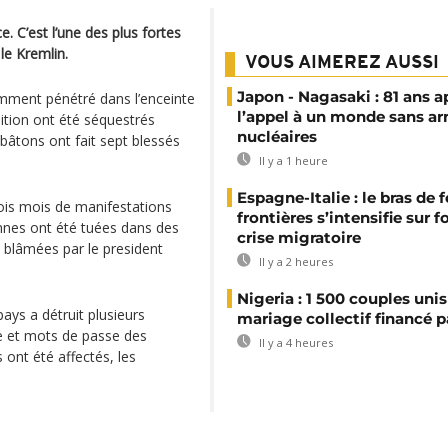
 C’est l’une des plus fortes
le Kremlin.
VOUS AIMEREZ AUSSI
Japon - Nagasaki : 81 ans a
emment pénétré dans l’enceinte
l’appel à un monde sans a
ition ont été séquestrés
nucléaires
bâtons ont fait sept blessés
Il y a 1 heure
Espagne-Italie : le bras de f
ois mois de manifestations
frontières s’intensifie sur 
nnes ont été tuées dans des
crise migratoire
 blâmées par le president
Il y a 2 heures
Nigeria : 1 500 couples unis
ays a détruit plusieurs
mariage collectif financé pa
e et mots de passe des
Il y a 4 heures
 ont été affectés, les