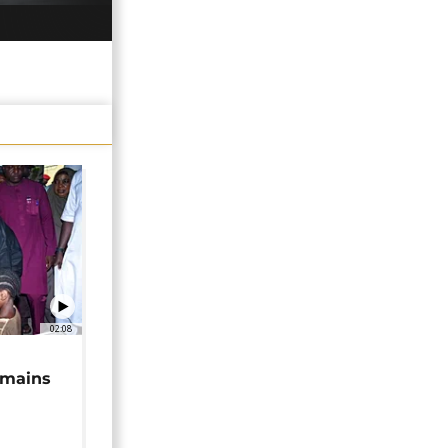
02:08
 mains