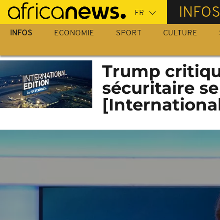
Passer
INFO
au
contenu
INFOS
ECONOMIE
SPORT
CULTURE
principal
Trump critique
sécuritaire s
[Internationa