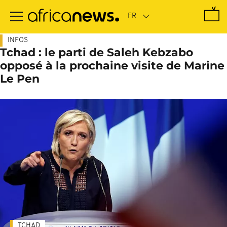
Passer
au
contenu
principal
INFOS
Tchad : le parti de Saleh Kebzabo
opposé à la prochaine visite de Marine
Le Pen
TCHAD