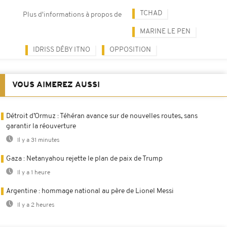
TCHAD
Plus d'informations à propos de
MARINE LE PEN
IDRISS DÉBY ITNO
OPPOSITION
VOUS AIMEREZ AUSSI
Détroit d’Ormuz : Téhéran avance sur de nouvelles routes, sans
garantir la réouverture
Il y a 31 minutes
Gaza : Netanyahou rejette le plan de paix de Trump
Il y a 1 heure
Argentine : hommage national au père de Lionel Messi
Il y a 2 heures