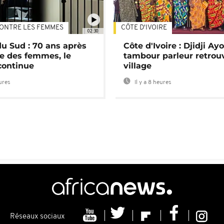
ONTRE LES FEMMES
CÔTE D'IVOIRE
02:30
du Sud : 70 ans après
Côte d'Ivoire : Djidji Ay
e des femmes, le
tambour parleur retrou
continue
village
eures
Il y a 8 heures
Réseaux sociaux