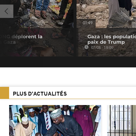
01:49
 ONG déplorent la
Gaza : les populat
à Gaza
paix de Trump
07/08 - 19:09
PLUS D'ACTUALITÉS