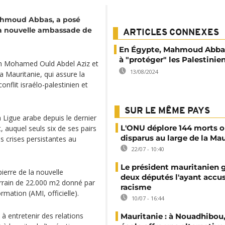
Mahmoud Abbas, a posé
 la nouvelle ambassade de
ARTICLES CONNEXES
En Égypte, Mahmoud Abbas
à "protéger" les Palestinie
ien Mohamed Ould Abdel Aziz et
13/08/2024
la Mauritanie, qui assure la
onflit israélo-palestinien et
SUR LE MÊME PAYS
a Ligue arabe depuis le dernier
L'ONU déplore 144 morts 
, auquel seuls six de ses pairs
disparus au large de la Ma
es crises persistantes au
22/07 - 10:40
Le président mauritanien g
erre de la nouvelle
deux députés l'ayant accu
rrain de 22.000 m2 donné par
racisme
rmation (AMI, officielle).
10/07 - 16:44
 à entretenir des relations
Mauritanie : à Nouadhibou