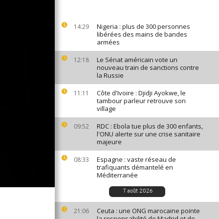
Nigeria : plus de 300 personnes
14:29
libérées des mains de bandes
armées
Le Sénat américain vote un
12:18
nouveau train de sanctions contre
la Russie
Côte d'Ivoire : Djidji Ayokwe, le
11:11
tambour parleur retrouve son
village
RDC : Ebola tue plus de 300 enfants,
09:52
l'ONU alerte sur une crise sanitaire
majeure
Espagne : vaste réseau de
08:33
trafiquants démantelé en
Méditerranée
7 août 2026
Ceuta : une ONG marocaine pointe
21:06
la responsabilité de Madrid et de