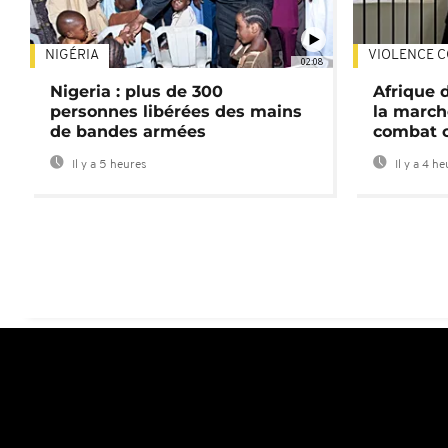
NIGÉRIA
VIOLENCE C
02:08
Nigeria : plus de 300
Afrique 
personnes libérées des mains
la march
de bandes armées
combat 
Il y a 5 heures
Il y a 4 h