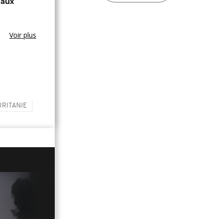
 aux
Voir plus
RITANIE