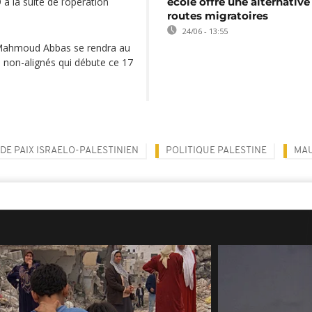
à la suite de l’opération
école offre une alternative
routes migratoires
24/06 - 13:55
 Mahmoud Abbas se rendra au
 non-alignés qui débute ce 17
DE PAIX ISRAELO-PALESTINIEN
POLITIQUE PALESTINE
MAU