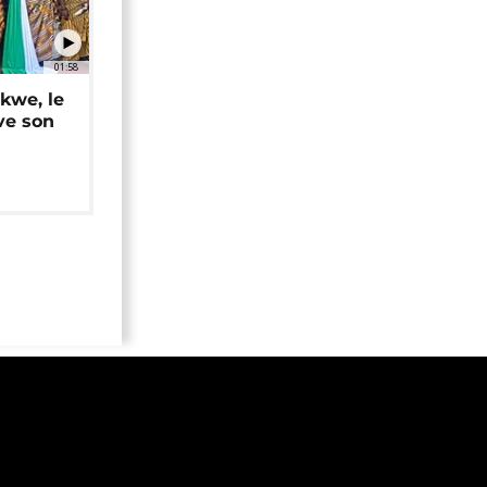
01:58
okwe, le
ve son