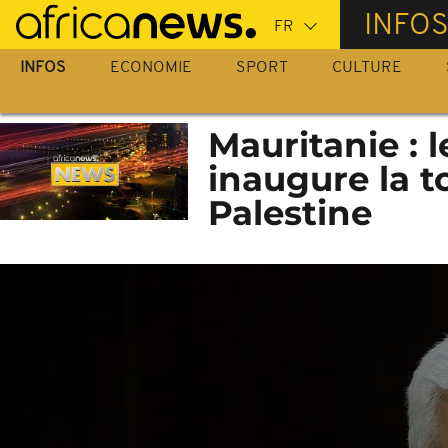
Passer
INFO
au
contenu
INFOS
ECONOMIE
SPORT
CULTURE
principal
Mauritanie :
inaugure la 
Palestine