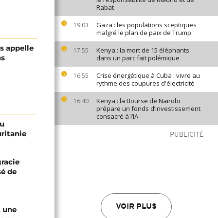
Rabat
Gaza : les populations sceptiques
19:03
malgré le plan de paix de Trump
 appelle
Kenya : la mort de 15 éléphants
17:55
ns
dans un parc fait polémique
Crise énergétique à Cuba : vivre au
16:55
rythme des coupures d'électricité
Kenya : la Bourse de Nairobi
16:40
prépare un fonds d’investissement
consacré à l’IA
ou
uritanie
PUBLICITÉ
racie
sé de
VOIR PLUS
, une