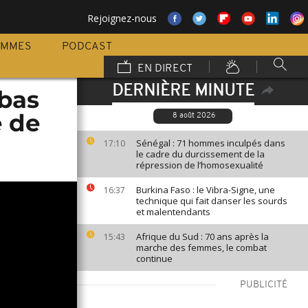
Rejoignez-nous
AMMES
PODCAST
EN DIRECT
DERNIÈRE MINUTE
bas
e de
8 août 2026
Sénégal : 71 hommes inculpés dans
17:10
le cadre du durcissement de la
répression de l’homosexualité
Burkina Faso : le Vibra-Signe, une
16:37
technique qui fait danser les sourds
et malentendants
Afrique du Sud : 70 ans après la
15:43
marche des femmes, le combat
continue
PUBLICITÉ