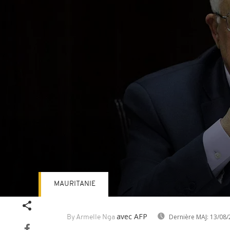
MAURITANIE
Volume
90%
avec AFP
Dernière MAJ:
13/08/
By Armelle Nga