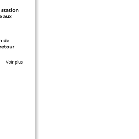
 station
e aux
n de
retour
Voir plus