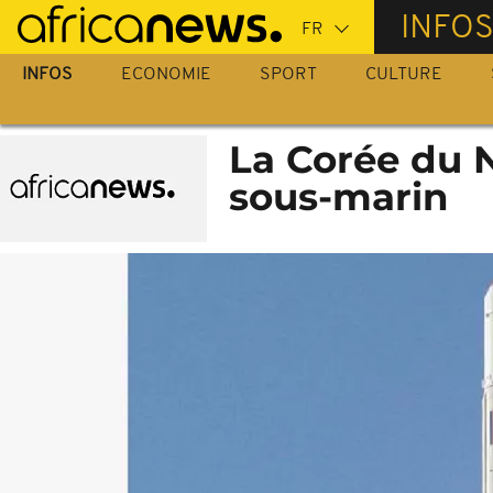
Passer
INFO
au
contenu
INFOS
ECONOMIE
SPORT
CULTURE
principal
La Corée du N
sous-marin