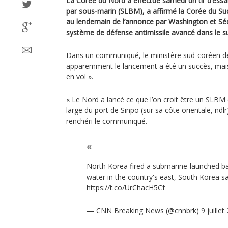
La Corée du Nord a effectué samedi un tir d’essai 
par sous-marin (SLBM), a affirmé la Corée du Sud
au lendemain de l’annonce par Washington et Sé
système de défense antimissile avancé dans le s
Dans un communiqué, le ministère sud-coréen de 
apparemment le lancement a été un succès, mais 
en vol ».
« Le Nord a lancé ce que l’on croit être un SLBM 
large du port de Sinpo (sur sa côte orientale, nd
renchéri le communiqué.
North Korea fired a submarine-launched bal
water in the country's east, South Korea sa
https://t.co/UrChacH5Cf
— CNN Breaking News (@cnnbrk)
9 juillet