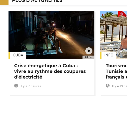
PLUS D'ACTUALITÉS
CUBA
INFO
01:54
Crise énergétique à Cuba :
Tourisme
vivre au rythme des coupures
Tunisie 
d'électricité
français
Il y a 7 heures
Il y a 10 h