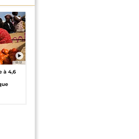
00:51
e à 4,6
que