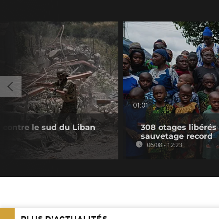
01:01
s contre le sud du Liban
308 otages libérés
sauvetage record
06/08 - 12:23