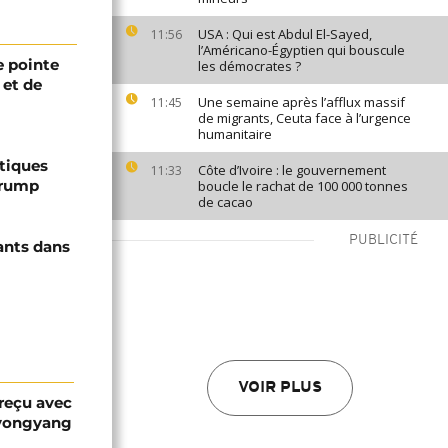
USA : Qui est Abdul El-Sayed,
11:56
l’Américano-Égyptien qui bouscule
 pointe
les démocrates ?
 et de
Une semaine après l’afflux massif
11:45
de migrants, Ceuta face à l’urgence
humanitaire
ptiques
Côte d’Ivoire : le gouvernement
11:33
Trump
boucle le rachat de 100 000 tonnes
de cacao
PUBLICITÉ
ants dans
VOIR PLUS
 reçu avec
Pyongyang