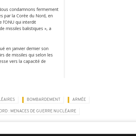
 « Nous condamnons fermement
és par la Corée du Nord, en
e l’ONU qui interdit
e missiles balistiques », a
é en janvier dernier son
irs de missiles qui selon les
sse vers la capacité de
ÉAIRES
BOMBARDEMENT
ARMÉE
ORD : MENACES DE GUERRE NUCLÉAIRE