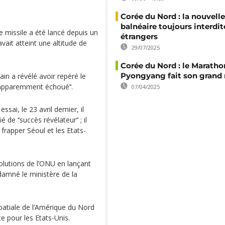
Corée du Nord : la nouvelle
balnéaire toujours interdit
 missile a été lancé depuis un
étrangers
vait atteint une altitude de
29/07/2025
Corée du Nord : le Maratho
Pyongyang fait son grand 
n a révélé avoir repéré le
‘‘apparemment échoué’‘.
07/04/2025
ai, le 23 avril dernier, il
de ‘‘succès révélateur’‘ ; il
frapper Séoul et les Etats-
olutions de l’ONU en lançant
damné le ministère de la
tiale de l’Amérique du Nord
e pour les Etats-Unis.