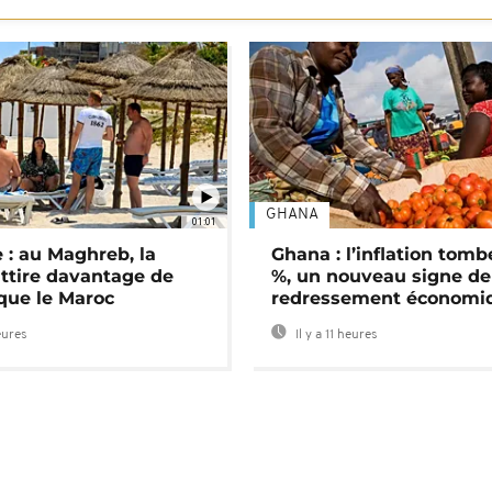
GHANA
01:01
 : au Maghreb, la
Ghana : l’inflation tomb
attire davantage de
%, un nouveau signe de
 que le Maroc
redressement économi
eures
Il y a 11 heures