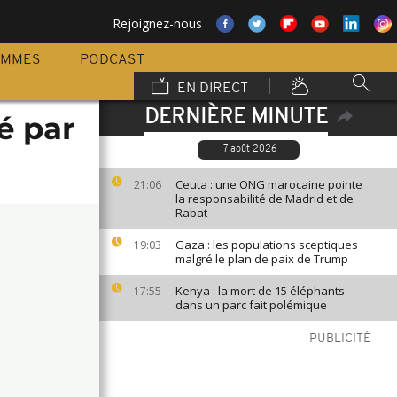
Rejoignez-nous
AMMES
PODCAST
EN DIRECT
DERNIÈRE MINUTE
é par
7 août 2026
Ceuta : une ONG marocaine pointe
21:06
la responsabilité de Madrid et de
Rabat
Gaza : les populations sceptiques
19:03
malgré le plan de paix de Trump
Kenya : la mort de 15 éléphants
17:55
dans un parc fait polémique
PUBLICITÉ