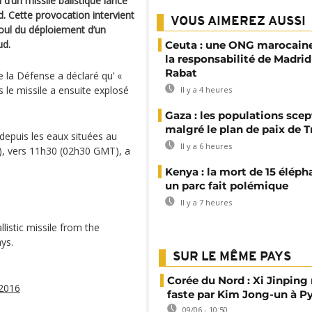
d’un missile balistique lancé
. Cette provocation intervient
VOUS AIMEREZ AUSSI
oul du déploiement d’un
ud.
Ceuta : une ONG marocaine
la responsabilité de Madrid
Rabat
la Défense a déclaré qu’ «
le missile a ensuite explosé
Il y a 4 heures
Gaza : les populations sce
malgré le plan de paix de 
depuis les eaux situées au
Il y a 6 heures
lr), vers 11h30 (02h30 GMT), a
Kenya : la mort de 15 éléph
un parc fait polémique
Il y a 7 heures
listic missile from the
ys.
SUR LE MÊME PAYS
Corée du Nord : Xi Jinping
 2016
faste par Kim Jong-un à 
09/06 - 10:50