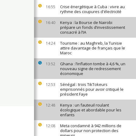
Crise énergétique à Cuba : vivre au
16:55
rythme des coupures d'électricité
Kenya : la Bourse de Nairobi
16:40
prépare un fonds d’investissement
consacré à l’IA
Tourisme : au Maghreb, la Tunisie
14:24
attire davantage de français que le
Maroc
Ghana : l’inflation tombe à 4,6 %, un
13:52
nouveau signe de redressement
économique
Sénégal : trois TikTokeurs
12:53
emprisonnés pour avoir critiqué le
président Faye
Kenya : un fauteuil roulant
12:48
écologique et abordable pour les
enfants
Meta condamné à 942 millions de
12:08
dollars pour non protection des
mineurs