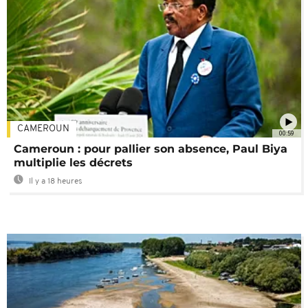
CAMEROUN
00:59
Cameroun : pour pallier son absence, Paul Biya
multiplie les décrets
Il y a 18 heures