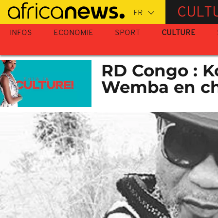
Passer
CULT
au
contenu
INFOS
ECONOMIE
SPORT
CULTURE
principal
RD Congo : K
Wemba en c