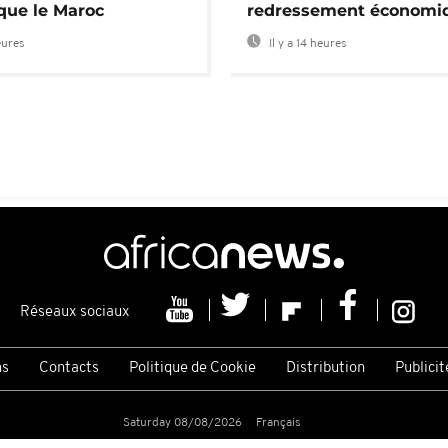
 que le Maroc
redressement économi
eures
Il y a 14 heures
Réseaux sociaux
ns
Contacts
Politique de Cookie
Distribution
Publicit
Saturday 08/08/2026