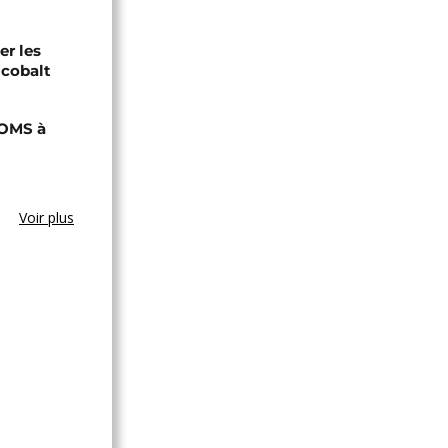
er les
 cobalt
'OMS à
Voir plus