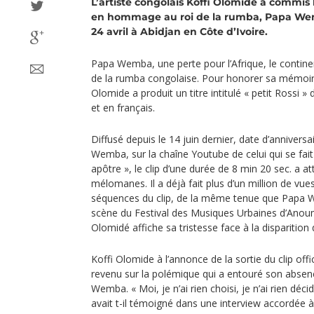
L’artiste congolais Koffi Olomide a commis l
en hommage au roi de la rumba, Papa Wem
24 avril à Abidjan en Côte d’Ivoire.
Papa Wemba, une perte pour l’Afrique, le contine
de la rumba congolaise. Pour honorer sa mémoire,
Olomide a produit un titre intitulé « petit Rossi »
et en français.
Diffusé depuis le 14 juin dernier, date d’annivers
Wemba, sur la chaîne Youtube de celui qui se fait
apôtre », le clip d’une durée de 8 min 20 sec. a att
mélomanes. Il a déjà fait plus d’un million de vue
séquences du clip, de la même tenue que Papa W
scène du Festival des Musiques Urbaines d’Anou
Olomidé affiche sa tristesse face à la disparition 
Koffi Olomide à l’annonce de la sortie du clip offic
revenu sur la polémique qui a entouré son abse
Wemba. « Moi, je n’ai rien choisi, je n’ai rien déc
avait t-il témoigné dans une interview accordée à