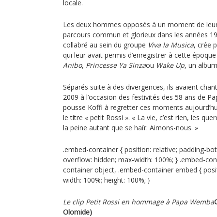
locale.
Les deux hommes opposés à un moment de leur c
parcours commun et glorieux dans les années 197
collabré au sein du groupe
Viva la Musica
, crée
qui leur avait permis d’enregistrer à cette époque
Anibo
,
Princesse Ya Sinza
ou
Wake Up
, un album
Séparés suite à des divergences, ils avaient chant
2009 à l’occasion des festivités des 58 ans de P
pousse Koffi à regretter ces moments aujourd’hui 
le titre « petit Rossi ». « La vie, c’est rien, les qu
la peine autant que se haïr. Aimons-nous. »
.embed-container { position: relative; padding-bot
overflow: hidden; max-width: 100%; } .embed-con
container object, .embed-container embed { positio
width: 100%; height: 100%; }
Le clip Petit Rossi en hommage à Papa Wemba
Olomide)