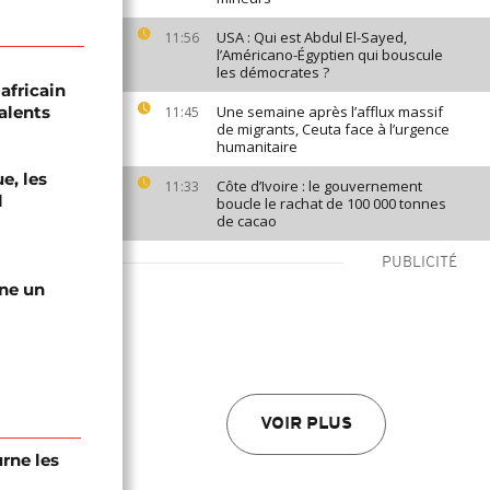
USA : Qui est Abdul El-Sayed,
11:56
l’Américano-Égyptien qui bouscule
les démocrates ?
africain
alents
Une semaine après l’afflux massif
11:45
de migrants, Ceuta face à l’urgence
humanitaire
e, les
Côte d’Ivoire : le gouvernement
11:33
l
boucle le rachat de 100 000 tonnes
de cacao
PUBLICITÉ
gne un
VOIR PLUS
urne les