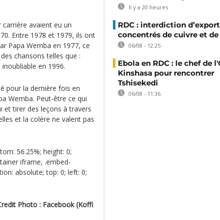
Il y a 20 heures
arrière avaient eu un
RDC : interdiction d’export
concentrés de cuivre et de
0. Entre 1978 et 1979, ils ont
 par Papa Wemba en 1977, ce
06/08 - 12:25
 des chansons telles que :
Ebola en RDC : le chef de l
 inoubliable en 1996.
Kinshasa pour rencontrer
Tshisekedi
é pour la dernière fois en
06/08 - 11:36
apa Wemba. Peut-être ce qui
et tirer des leçons à travers
erelles et la colère ne valent pas
tom: 56.25%; height: 0;
tainer iframe, .embed-
n: absolute; top: 0; left: 0;
Credit Photo : Facebook (Koffi