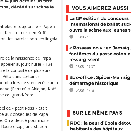
e 14 juin dernier un titre
ba, décédé sur scène le
VOUS AIMEREZ AUSSI
La 13ᵉ édition du concours
international de ballet sud-
nt pleure toujours le « Pape »
ouvre la scène aux jeunes t
 l’artiste musicien Koffi
06/08 - 16:53
 dont les paroles sont en lingala
« Possession » : en Jamaïqu
fantômes du passé colonia
aire de la naissance de Papa
ressurgissent
 appeler aujourd’hui le « 13e
05/08 - 09:37
iré la curiosité de plusieurs
s. Vêtu dans certaines
Box-office : Spider-Man si
emba lors de son décès sur la
démarrage historique
mabo (Femua) à Abidjan, Koffi
04/08 - 17:58
de ce “grand-frère”.
iel de « petit Ross » était
SUR LE MÊME PAYS
nce aux obsèques de Papa
idé. On a décidé pour moi »,
RDC : la peur d’Ebola déto
 Radio okapi, une station
habitants des hôpitaux