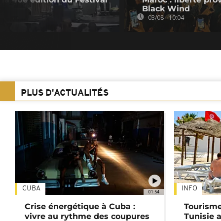
Black Wind
03/08 - 10:04
PLUS D'ACTUALITÉS
CUBA
INFO
01:54
Crise énergétique à Cuba :
Tourisme
vivre au rythme des coupures
Tunisie 