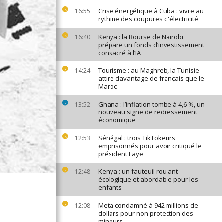
Crise énergétique à Cuba : vivre au
16:55
rythme des coupures d'électricité
Kenya : la Bourse de Nairobi
16:40
prépare un fonds d’investissement
consacré à l’IA
Tourisme : au Maghreb, la Tunisie
14:24
attire davantage de français que le
Maroc
Ghana : l’inflation tombe à 4,6 %, un
13:52
nouveau signe de redressement
économique
Sénégal : trois TikTokeurs
12:53
emprisonnés pour avoir critiqué le
président Faye
Kenya : un fauteuil roulant
12:48
écologique et abordable pour les
enfants
Meta condamné à 942 millions de
12:08
dollars pour non protection des
mineurs