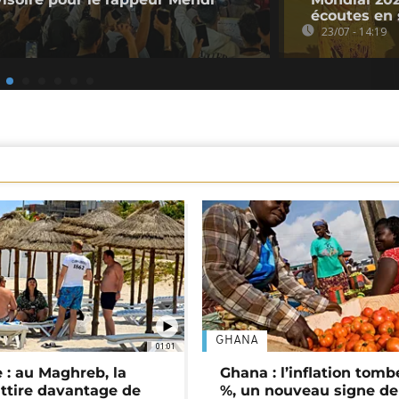
écoutes en
23/07 - 14:19
GHANA
01:01
 : au Maghreb, la
Ghana : l’inflation tomb
attire davantage de
%, un nouveau signe de