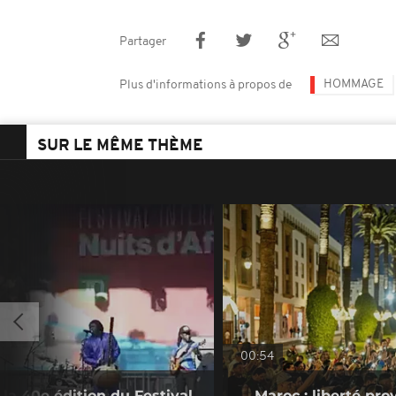
Partager
HOMMAGE
Plus d'informations à propos de
SUR LE MÊME THÈME
00:54
la 40e édition du Festival
Maroc : liberté pro