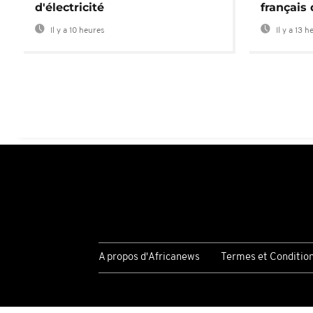
d'électricité
français
Il y a 10 heures
Il y a 13 h
A propos d'Africanews
Termes et Conditio