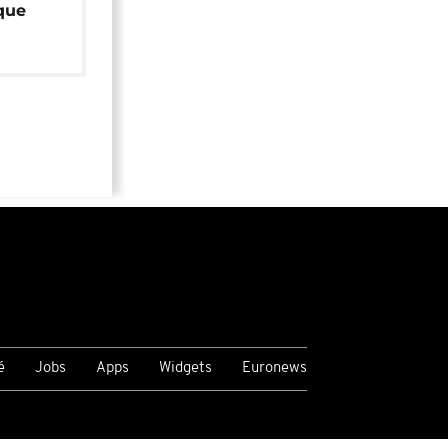
que
é
Jobs
Apps
Widgets
Euronews