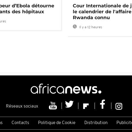
 peur d’Ebola détourne
Cour Internationale de j
tants des hôpitaux
le calendrier de l'affair
Rwanda connu
eures
Il y a 12 heures
Réseaux sociaux
ns
Contacts
Politique de Cookie
Distribution
Publicit