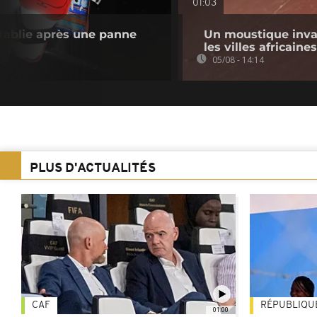
01:03
établie après une panne
Un moustique inva
les villes africaines
05/08 - 14:14
PLUS D'ACTUALITÉS
CAF
RÉPUBLIQU
01:00