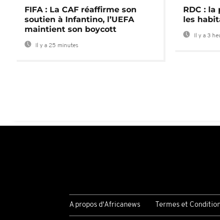
FIFA : La CAF réaffirme son
RDC : la
soutien à Infantino, l’UEFA
les habi
maintient son boycott
Il y a 3 h
Il y a 25 minutes
A propos d'Africanews
Termes et Conditio