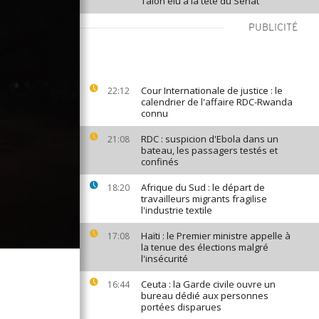
Talon élu à la tête du Sénat
PUBLICITÉ
Cour Internationale de justice : le
22:12
calendrier de l'affaire RDC-Rwanda
connu
RDC : suspicion d'Ebola dans un
21:08
bateau, les passagers testés et
confinés
Afrique du Sud : le départ de
18:20
travailleurs migrants fragilise
l'industrie textile
Haïti : le Premier ministre appelle à
17:08
la tenue des élections malgré
l'insécurité
Ceuta : la Garde civile ouvre un
16:44
bureau dédié aux personnes
portées disparues