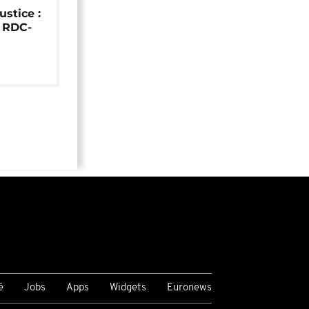
ustice :
e RDC-
é
Jobs
Apps
Widgets
Euronews