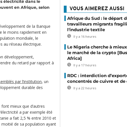
s électricité dans le
ouvent en Afrique, selon
VOUS AIMEREZ AUSSI
Afrique du Sud : le départ 
travailleurs migrants fragil
 développement de la Banque
l'industrie textile
sse le moins rapidement en
Il y a 16 heures
opulation mondiale, le
 au réseau électrique.
Le Nigeria cherche à mieux
le marché de la crypto [Bu
 son développement,
Africa]
rendre du retard par rapport à
Il y a 17 heures
RDC : interdiction d’export
concentrés de cuivre et de
emblés par l’institution
, un
veloppement durable des
Il y a 22 heures
s font mieux que d’autres
électricité a par exemple été
nie a fait 2,5 % entre 2010 et
a moitié de sa population ayant