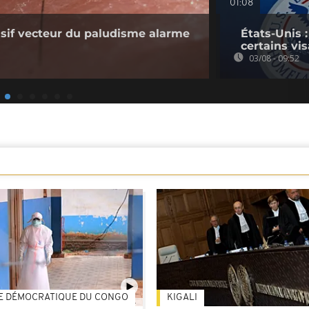
01:08
sif vecteur du paludisme alarme
États-Unis 
certains vi
03/08 - 09:52
E DÉMOCRATIQUE DU CONGO
KIGALI
01:34