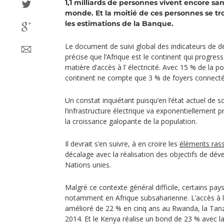
1,1 milliards de personnes vivent encore san
monde. Et la moitié de ces personnes se tr
les estimations de la Banque.
Le document de suivi global des indicateurs de
précise que l’Afrique est le continent qui progre
matière d’accès à l’ électricité. Avec 15 % de la p
continent ne compte que 3 % de foyers connectés
Un constat inquiétant puisqu’en l‘état actuel de
l’infrastructure électrique va exponentiellement p
la croissance galopante de la population.
Il devrait s’en suivre, à en croire les
éléments rass
décalage avec la réalisation des objectifs de dé
Nations unies.
Malgré ce contexte général difficile, certains pay
notamment en Afrique subsaharienne. L’accès à l‘
amélioré de 22 % en cinq ans au Rwanda, la Tanza
2014. Et le Kenya réalise un bond de 23 % avec l