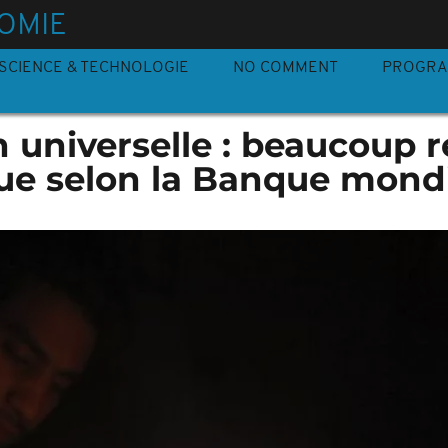
OMIE
SCIENCE & TECHNOLOGIE
NO COMMENT
PROGR
n universelle : beaucoup r
que selon la Banque mond