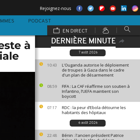
Rejoignez-nous
AMMES
PODCAST
EN DIRECT
DERNIÈRE MINUTE
este à
iale
7 août 2026
L'Ouganda autorise le déploiement
10:43
de troupes à Gaza dans le cadre
d'un plan de désarmement
FIFA : La CAF réaffirme son soutien à
08:59
Infantino, l’UEFA maintient son
boycott
RDC : la peur d’Ebola détourne les
07:17
habitants des hôpitaux
6 août 2026
Bénin : l'ancien président Patrice
22:48