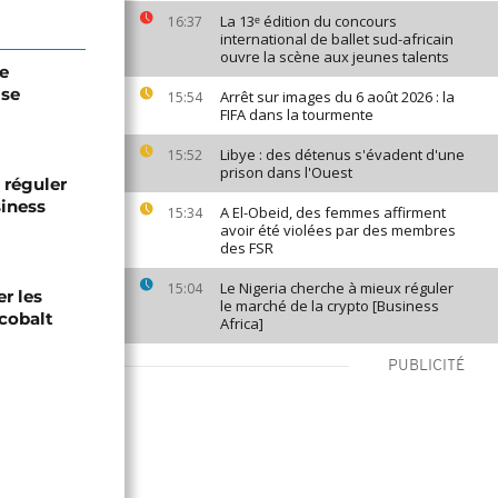
La 13ᵉ édition du concours
16:37
international de ballet sud-africain
ouvre la scène aux jeunes talents
de
ise
Arrêt sur images du 6 août 2026 : la
15:54
FIFA dans la tourmente
Libye : des détenus s'évadent d'une
15:52
prison dans l'Ouest
 réguler
siness
A El-Obeid, des femmes affirment
15:34
avoir été violées par des membres
des FSR
Le Nigeria cherche à mieux réguler
15:04
er les
le marché de la crypto [Business
 cobalt
Africa]
PUBLICITÉ