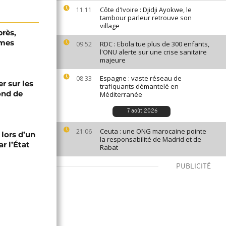
Côte d'Ivoire : Djidji Ayokwe, le
11:11
tambour parleur retrouve son
village
près,
rmes
RDC : Ebola tue plus de 300 enfants,
09:52
l'ONU alerte sur une crise sanitaire
majeure
Espagne : vaste réseau de
08:33
er sur les
trafiquants démantelé en
fond de
Méditerranée
7 août 2026
Ceuta : une ONG marocaine pointe
21:06
 lors d’un
la responsabilité de Madrid et de
r l’État
Rabat
PUBLICITÉ