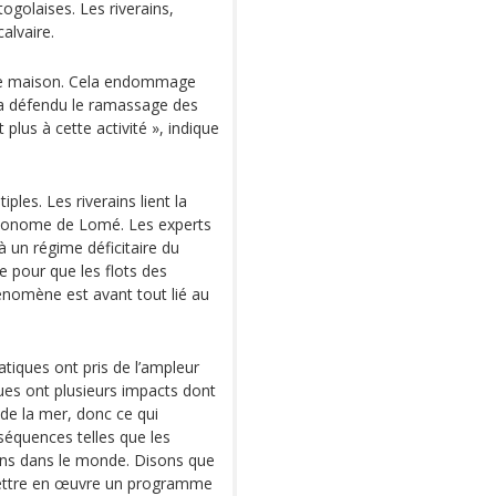
golaises. Les riverains,
alvaire.
ette maison. Cela endommage
a défendu le ramassage des
plus à cette activité », indique
ples. Les riverains lient la
utonome de Lomé. Les experts
 un régime déficitaire du
e pour que les flots des
énomène est avant tout lié au
tiques ont pris de l’ampleur
es ont plusieurs impacts dont
 de la mer, donc ce qui
nséquences telles que les
ons dans le monde. Disons que
mettre en œuvre un programme