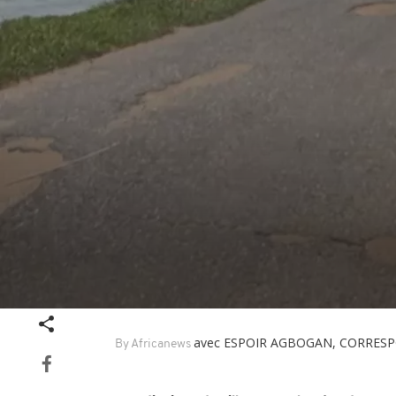
Volume
90%
avec ESPOIR AGBOGAN, CORRE
By Africanews