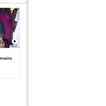
02:08
 mains