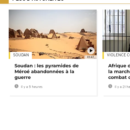
SOUDAN
VIOLENCE C
01:47
Soudan : les pyramides de
Afrique 
Méroé abandonnées à la
la march
guerre
combat 
Il y a 5 heures
Il y a 21 h