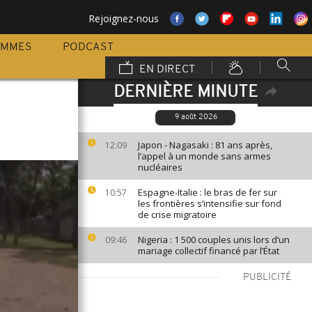
Rejoignez-nous
AMMES
PODCAST
EN DIRECT
DERNIÈRE MINUTE
9 août 2026
Japon - Nagasaki : 81 ans après,
12:09
l’appel à un monde sans armes
nucléaires
Espagne-Italie : le bras de fer sur
10:57
les frontières s’intensifie sur fond
de crise migratoire
Nigeria : 1 500 couples unis lors d’un
09:46
mariage collectif financé par l’État
PUBLICITÉ