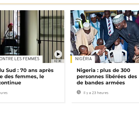
ONTRE LES FEMMES
NIGÉRIA
02:30
du Sud : 70 ans après
Nigeria : plus de 300
e des femmes, le
personnes libérées des
continue
de bandes armées
eures
Il y a 23 heures