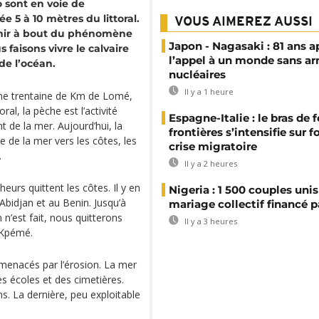
o sont en voie de
e 5 à 10 mètres du littoral.
VOUS AIMEREZ AUSSI
venir à bout du phénomène
Japon - Nagasaki : 81 ans a
 faisons vivre le calvaire
l’appel à un monde sans a
de l’océan.
nucléaires
Il y a 1 heure
 une trentaine de Km de Lomé,
ral, la pèche est l’activité
Espagne-Italie : le bras de f
t de la mer. Aujourd’hui, la
frontières s’intensifie sur 
 de la mer vers les côtes, les
crise migratoire
.
Il y a 2 heures
urs quittent les côtes. Il y en
Nigeria : 1 500 couples unis
Abidjan et au Benin. Jusqu’à
mariage collectif financé pa
n n’est fait, nous quitterons
Il y a 3 heures
 Kpémé.
t menacés par l’érosion. La mer
es écoles et des cimetières.
. La dernière, peu exploitable