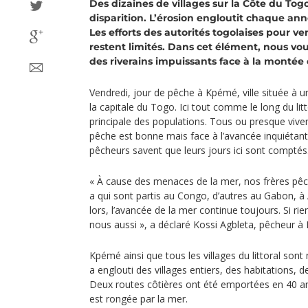
Des dizaines de villages sur la Côte du Tog
disparition. L’érosion engloutit chaque anné
Les efforts des autorités togolaises pour 
restent limités. Dans cet élément, nous vous
des riverains impuissants face à la montée 
Vendredi, jour de pêche à Kpémé, ville située à
la capitale du Togo. Ici tout comme le long du litto
principale des populations. Tous ou presque viven
pêche est bonne mais face à l’avancée inquiétante
pêcheurs savent que leurs jours ici sont comptés
« À cause des menaces de la mer, nos frères pêche
a qui sont partis au Congo, d’autres au Gabon, à 
lors, l’avancée de la mer continue toujours. Si rie
nous aussi », a déclaré Kossi Agbleta, pêcheur à
Kpémé ainsi que tous les villages du littoral son
a englouti des villages entiers, des habitations, d
Deux routes côtières ont été emportées en 40 ans
est rongée par la mer.