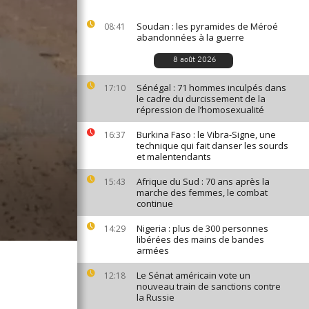
Soudan : les pyramides de Méroé
08:41
abandonnées à la guerre
8 août 2026
Sénégal : 71 hommes inculpés dans
17:10
le cadre du durcissement de la
répression de l’homosexualité
Burkina Faso : le Vibra-Signe, une
16:37
technique qui fait danser les sourds
et malentendants
Afrique du Sud : 70 ans après la
15:43
marche des femmes, le combat
continue
Nigeria : plus de 300 personnes
14:29
libérées des mains de bandes
armées
Le Sénat américain vote un
12:18
nouveau train de sanctions contre
la Russie