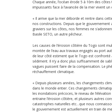
Chaque année, l’océan érode 5 à 10m des côtes to
impuissants face à l’avancée de la mer vivent un c
« Il arrive que la mer déborde et rentre dans c
nos constructions. Depuis que le gouvernement 
graviers sur les côtes, nos femmes ne s’adonnent 
Basile SETO, un autre pêcheur.
Les causes de l’érosion côtière du Togo sont multi
montée de l’eau aux travaux engagés au port a
de leur côté estiment que le Togo est confronté à
sédiment. Il n’y a donc plus suffisamment de sabl
vagues puissent faire de la compensation. Le ph
réchauffement climatique.
« Depuis plusieurs années, les changements clima
dans le monde entier. Ces changements climatiqu
les inondations précoces, le niveau de l’élévation
entraine l’érosion côtière, et plusieurs autres co
catastrophes naturelles etc…que nous connaiss
le gouvernement est actuellement en train de 