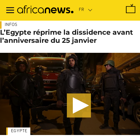
Passer
au
contenu
principal
INFOS
L’Egypte réprime la dissidence avant
l’anniversaire du 25 janvier
EGYPTE