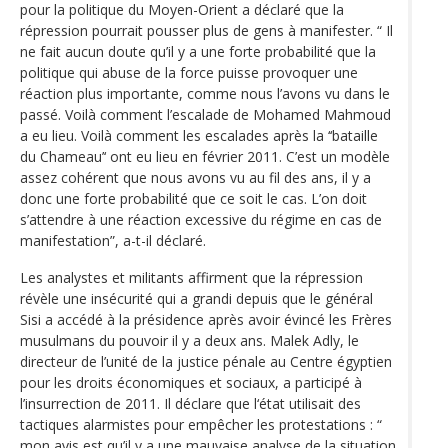
pour la politique du Moyen-Orient a déclaré que la
répression pourrait pousser plus de gens à manifester. “ Il
ne fait aucun doute qu’il y a une forte probabilité que la
politique qui abuse de la force puisse provoquer une
réaction plus importante, comme nous l’avons vu dans le
passé. Voilà comment l’escalade de Mohamed Mahmoud
a eu lieu. Voilà comment les escalades après la ‘‘bataille
du Chameau’‘ ont eu lieu en février 2011. C’est un modèle
assez cohérent que nous avons vu au fil des ans, il y a
donc une forte probabilité que ce soit le cas. L’on doit
s’attendre à une réaction excessive du régime en cas de
manifestation”, a-t-il déclaré.
Les analystes et militants affirment que la répression
révèle une insécurité qui a grandi depuis que le général
Sisi a accédé à la présidence après avoir évincé les Frères
musulmans du pouvoir il y a deux ans. Malek Adly, le
directeur de l’unité de la justice pénale au Centre égyptien
pour les droits économiques et sociaux, a participé à
l’insurrection de 2011. Il déclare que l‘état utilisait des
tactiques alarmistes pour empêcher les protestations : “
mon avis est qu’il y a une mauvaise analyse de la situation