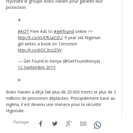
rejoindre le groupe Boko Haram pour garantir leur
protection.
#KOT
Free Ads to
#getfound
online >>
http://t.co/Vz47lUaOZU
: 9 year old Nigerian
girl writes a book on Terrorism
http://t.co/6DC3rLtZ9V
— Get Found In Kenya (@GetFoundKenya)
12 Septembre 2015
Boko Haram a déjà fait plus de 20.000 morts et plus de 2
millions de personnes déplacées. Principalement basé au
nigéria, il est devenu une menace pour la sécurité
régionale.
Partager