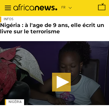
Passer
au
contenu
principal
INFOS
Nigéria : à l'age de 9 ans, elle écrit un
livre sur le terrorisme
NIGÉRIA