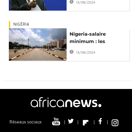
13/08/2024
responsables
NIGÉRIA
Nigeria-salaire
minimum : les
étudiants prêtent
13/08/2024
main forte aux
fonctionnaires
Réseaux sociaux