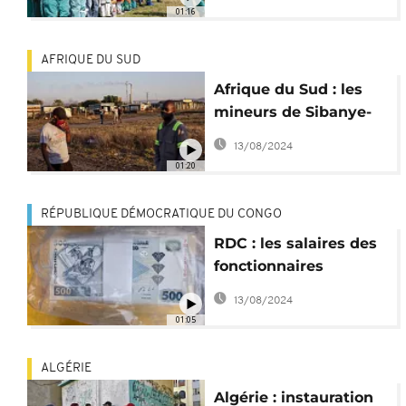
grève
01:16
AFRIQUE DU SUD
Afrique du Sud : les
mineurs de Sibanye-
Stillwater prolongent
13/08/2024
la grève
01:20
RÉPUBLIQUE DÉMOCRATIQUE DU CONGO
RDC : les salaires des
fonctionnaires
augmentent de 30%
13/08/2024
01:05
ALGÉRIE
Algérie : instauration