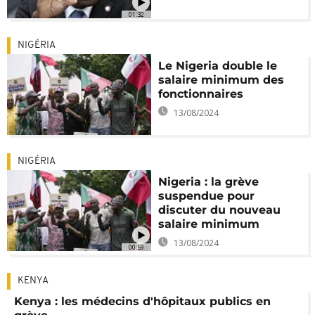
01:32
NIGÉRIA
Le Nigeria double le
salaire minimum des
fonctionnaires
13/08/2024
NIGÉRIA
Nigeria : la grève
suspendue pour
discuter du nouveau
salaire minimum
13/08/2024
00:59
KENYA
Kenya : les médecins d'hôpitaux publics en