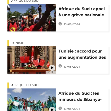
AFRIQUE DU SUD
Afrique du Sud : appel
à une grève nationale
pour les salaires
13/08/2024
TUNISIE
Tunisie : accord pour
une augmentation des
salaires des
13/08/2024
fonctionnaires
01:30
AFRIQUE DU SUD
Afrique du Sud : les
mineurs de Sibanye-
Stillwater toujours en
13/08/2024