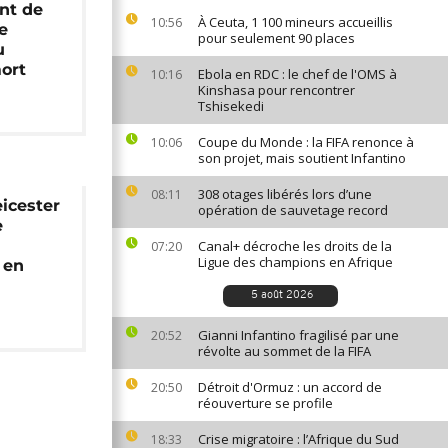
nt de
À Ceuta, 1 100 mineurs accueillis
10:56
e
pour seulement 90 places
u
ort
Ebola en RDC : le chef de l'OMS à
10:16
Kinshasa pour rencontrer
Tshisekedi
Coupe du Monde : la FIFA renonce à
10:06
son projet, mais soutient Infantino
308 otages libérés lors d’une
08:11
eicester
opération de sauvetage record
e
Canal+ décroche les droits de la
07:20
Ligue des champions en Afrique
 en
5 août 2026
Gianni Infantino fragilisé par une
20:52
révolte au sommet de la FIFA
Détroit d'Ormuz : un accord de
20:50
réouverture se profile
Crise migratoire : l’Afrique du Sud
18:33