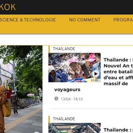
KOK
SCIENCE & TECHNOLOGIE
NO COMMENT
PROGR
THAÏLANDE
Thaïlande : 
Nouvel An t
entre batail
d’eau et aff
01:00
massif de
voyageurs
13/04 - 18:10
THAÏLANDE
Thaïlande :