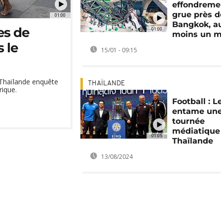
effondreme
grue près d
01:00
Bangkok, a
es de
01:00
moins un m
 le
15/01 - 09:15
 Thaïlande enquête
THAÏLANDE
rique.
Football : L
entame un
tournée
médiatique
01:05
Thaïlande
13/08/2024