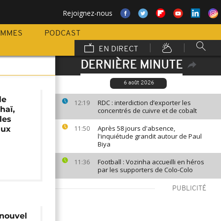
Rejoignez-nous
AMMES
PODCAST
EN DIRECT
DERNIÈRE MINUTE
6 août 2026
le
RDC : interdiction d’exporter les
12:19
haï,
concentrés de cuivre et de cobalt
les
Après 58 jours d'absence,
lux
11:50
l'inquiétude grandit autour de Paul
Biya
Football : Vozinha accueilli en héros
11:36
par les supporters de Colo-Colo
PUBLICITÉ
 nouvel