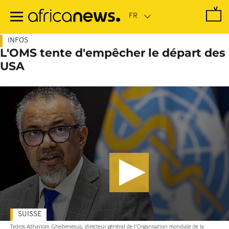
Passer
au
contenu
principal
INFOS
L'OMS tente d'empêcher le départ des
USA
SUISSE
Tedros Adhanom Ghebreyesus, directeur général de l'Organisation mondiale de la