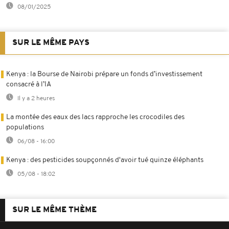
08/01/2025
SUR LE MÊME PAYS
Kenya : la Bourse de Nairobi prépare un fonds d’investissement
consacré à l’IA
Il y a 2 heures
La montée des eaux des lacs rapproche les crocodiles des
populations
06/08 - 16:00
Kenya : des pesticides soupçonnés d'avoir tué quinze éléphants
05/08 - 18:02
SUR LE MÊME THÈME