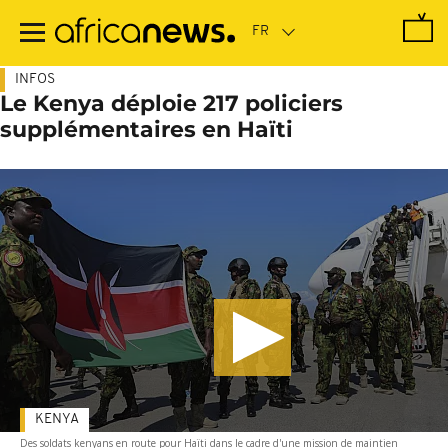
Passer
au
contenu
principal
INFOS
Le Kenya déploie 217 policiers
supplémentaires en Haïti
KENYA
Des soldats kenyans en route pour Haïti dans le cadre d'une mission de maintien