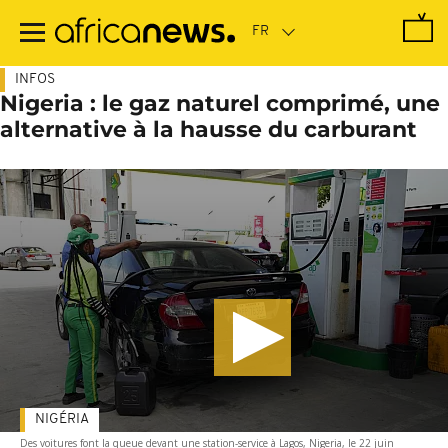
Passer
au
contenu
principal
INFOS
Nigeria : le gaz naturel comprimé, une
alternative à la hausse du carburant
NIGÉRIA
Des voitures font la queue devant une station-service à Lagos, Nigeria, le 22 juin