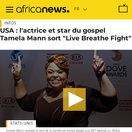
Passer
au
contenu
principal
INFOS
USA : l'actrice et star du gospel
Tamela Mann sort "Live Breathe Fight"
ETATS-UNIS
Tamela Mann accepte le prix de la meilleure artiste gospel aux BET Awards au Nokia