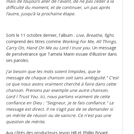
mais de toujours aller de l'avant, de ne pas céder à la
difficulté du moment, et de continuer, un pas après
l’autre, jusqu’à la prochaine étape.
Sorti le 11 octobre dernier, l'album :
Live, Breathe, fight,
comprend des titres comme
Working For Me, All Things,
Carry On, Hand On Me ou Lord I trust you.
Un message
de persévérance que Tamela Mann essaie d'illustrer dans
ses paroles.
J'ai besoin que les mots soient limpides, que le
message de chaque chanson soit sans ambiguïté." C'est
ce que nous avons vraiment cherché à faire dans cette
chanson. Prenons par exemple une autre chanson,
Lord I Trust You. Ici, nous parlons vraiment de cette
confiance en Dieu : "Seigneur, je te fais confiance." Le
message est direct. Il ne s’agit pas de se demander si
on mérite de réussir ou de vaincre. Ce n'est pas une
question de mérite.
Aux côtés des producteurs Jevon Hill et Phillip Bryant,