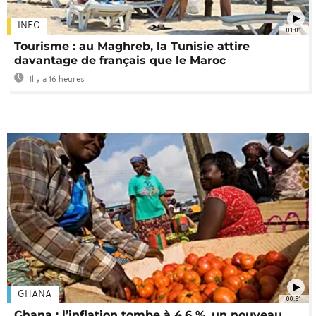
INFO
01:01
Tourisme : au Maghreb, la Tunisie attire
davantage de français que le Maroc
Il y a 16 heures
GHANA
00:51
Ghana : l’inflation tombe à 4,6 %, un nouveau