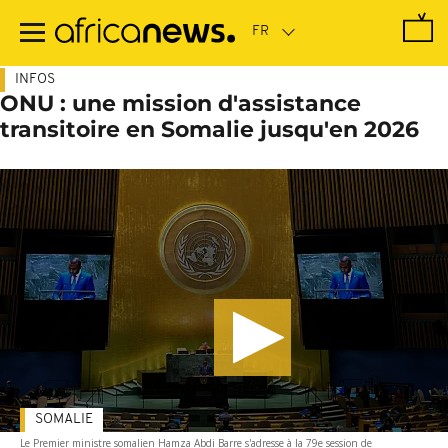
Passer
au
contenu
principal
INFOS
ONU : une mission d'assistance
transitoire en Somalie jusqu'en 2026
SOMALIE
Le Premier ministre somalien Hamza Abdi Barre s'adresse à la 79e session de