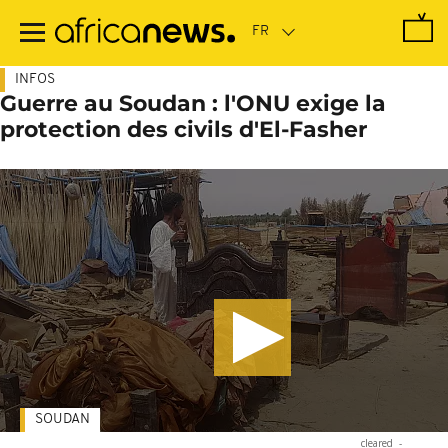
Passer
au
contenu
principal
INFOS
Guerre au Soudan : l'ONU exige la
protection des civils d'El-Fasher
SOUDAN
cleared
-