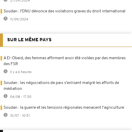
27/09/2024
Soudan : l’ONU dénonce des violations graves du droit international
11/09/2024
SUR LE MÊME PAYS
A El-Obeid, des femmes affirment avoir été violées par des membres
des FSR
Il y a 6 heures
Soudan : les négociations de paix s'enlisent malgré les efforts de
médiation
04/08 - 17:30
Soudan : la guerre et les tensions régionales menacent l'agriculture
31/07 - 10:51