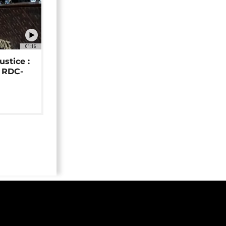
01:16
ustice :
e RDC-