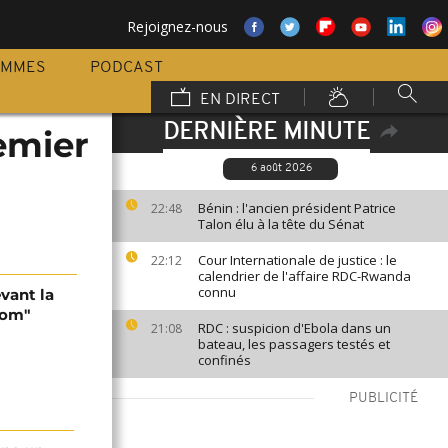
Rejoignez-nous
AMMES
PODCAST
EN DIRECT
DERNIÈRE MINUTE
emier
6 août 2026
Bénin : l'ancien président Patrice
22:48
Talon élu à la tête du Sénat
Cour Internationale de justice : le
22:12
calendrier de l'affaire RDC-Rwanda
connu
vant la
oom"
RDC : suspicion d'Ebola dans un
21:08
bateau, les passagers testés et
confinés
PUBLICITÉ