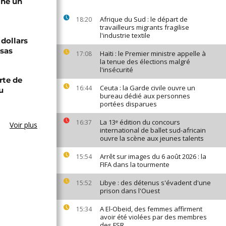
gne un
Afrique du Sud : le départ de
18:20
travailleurs migrants fragilise
l'industrie textile
 dollars
isas
Haïti : le Premier ministre appelle à
17:08
la tenue des élections malgré
l'insécurité
rte de
Ceuta : la Garde civile ouvre un
16:44
u
bureau dédié aux personnes
portées disparues
La 13ᵉ édition du concours
16:37
Voir plus
international de ballet sud-africain
ouvre la scène aux jeunes talents
Arrêt sur images du 6 août 2026 : la
15:54
FIFA dans la tourmente
Libye : des détenus s'évadent d'une
15:52
prison dans l'Ouest
A El-Obeid, des femmes affirment
15:34
avoir été violées par des membres
des FSR