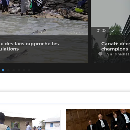
01:03
 des lacs rapproche les
Canal+ décr
ulations
champions 
Il y a 19 heures