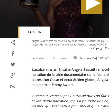
ETATS-UNIS
Volume
Angela Bassett pose avec son Emmy de la meilleure narratrice pour 
90%
Awards de l'Académie de la télévision au Peacock Theater, 7/09/24
-
Copyright © a
Dernière MAJ:
10/09/2
By Rédaction Africanews
L’actrice afro-américaine Angela Bassett rempo
narration de la série documentaire sur la faune et
autres d’un Oscar et deux Golden globes, Angela
son premier Emmy Award.
« Bien sûr, ce n'est pas un travail que l'on fait 
savez, d'une narration, mais il y a toute une éq
en moi, qui s'est battue pour moi et qui a trava