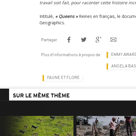
travail soit fait, pour raconter cette histoire inc
Intitulé,
« Queens »
Reines en français, le docume
Geographics.
Partager
EMMY AWAR
Plus d'informations à propos de
ANGELA BAS
FAUNE ET FLORE
SUR LE MÊME THÈME