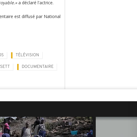
royable.»
a déclaré l'actrice.
ntaire est diffusé par National
DS
TÉLÉVISION
SETT
DOCUMENTAIRE