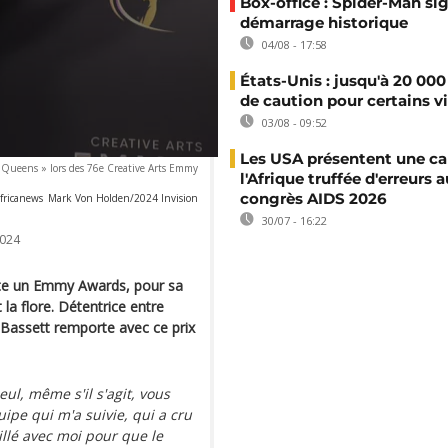
Box-office : Spider-Man si
démarrage historique
04/08 - 17:58
États-Unis : jusqu'à 20 000
de caution pour certains v
03/08 - 09:52
Les USA présentent une ca
« Queens » lors des 76e Creative Arts Emmy
l'Afrique truffée d'erreurs a
congrès AIDS 2026
fricanews
Mark Von Holden/2024 Invision
30/07 - 16:22
024
rte un Emmy Awards, pour sa
 la flore. Détentrice entre
 Bassett remporte avec ce prix
seul, même s'il s'agit, vous
uipe qui m'a suivie, qui a cru
illé avec moi pour que le