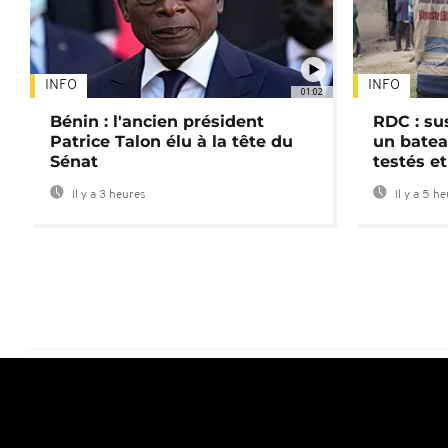
INFO
INFO
01:02
Bénin : l'ancien président
RDC : su
Patrice Talon élu à la tête du
un batea
Sénat
testés et
Il y a 3 heures
Il y a 5 h