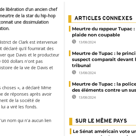
e libération d'un ancien chef
eurtre de la star du hip-hop
ARTICLES CONNEXES
çonnait une dissimulation
tion.
Meurtre du rappeur Tupac : 
plaide non coupable
istrict de Clark est intervenue
13/08/2024
déclaré qu'il fournirait des
Meurtre de Tupac : le princ
er que Davis et le producteur
suspect comparaît devant 
0 000 dollars n'ont pas
tribunal
histoire de la vie de Davis et
13/08/2024
Meurtre de Tupac : la police
les choses », a déclaré Mme
des éléments contre un su
que de réponses après avoir
13/08/2024
ent de la société de
ui a viré les fonds.
d'un nom qui n'a aucun lien
SUR LE MÊME PAYS
Le Sénat américain vote u