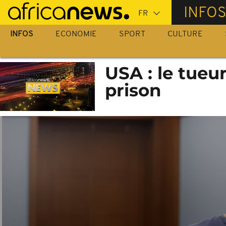
Passer
INFO
au
contenu
INFOS
ECONOMIE
SPORT
CULTURE
principal
USA : le tueu
prison