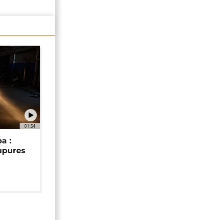
01:54
a :
upures