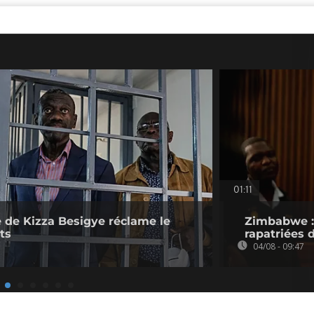
01:11
 de Kizza Besigye réclame le
Zimbabwe : 
ts
rapatriées
04/08 - 09:47