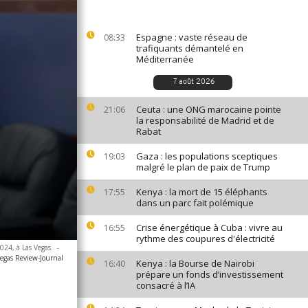
Espagne : vaste réseau de
08:33
trafiquants démantelé en
Méditerranée
7 août 2026
Ceuta : une ONG marocaine pointe
21:06
la responsabilité de Madrid et de
Rabat
Gaza : les populations sceptiques
19:03
malgré le plan de paix de Trump
Kenya : la mort de 15 éléphants
17:55
dans un parc fait polémique
Crise énergétique à Cuba : vivre au
16:55
rythme des coupures d'électricité
024, à Las Vegas.
-
egas Review-Journal
Kenya : la Bourse de Nairobi
16:40
prépare un fonds d’investissement
consacré à l’IA