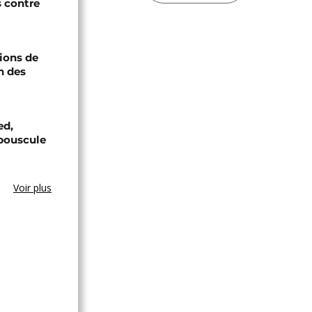
s contre
ions de
n des
ed,
bouscule
Voir plus