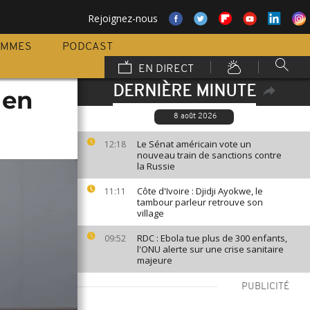
Rejoignez-nous
AMMES
PODCAST
EN DIRECT
DERNIÈRE MINUTE
 en
8 août 2026
Le Sénat américain vote un
12:18
nouveau train de sanctions contre
la Russie
Côte d'Ivoire : Djidji Ayokwe, le
11:11
tambour parleur retrouve son
village
RDC : Ebola tue plus de 300 enfants,
09:52
l'ONU alerte sur une crise sanitaire
majeure
PUBLICITÉ