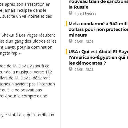
nouveau train de sanction
ps après son arrestation en
la Russie
ne jamais inculpée dans le
Il y a 2 heures
 suscite un vif intérêt et des
Meta condamné à 942 mill
dollars pour non protectio
é Shakur à Las Vegas résultent
mineurs
st d'un gang des Bloods et les
07/08 - 12:08
nt Davis, pour la domination
USA : Qui est Abdul El-Say
ngsta rap ».
l’Américano-Égyptien qui 
les démocrates ?
de de M. Davis visant à ce
07/08 - 13:28
eur de la musique, verse 112
llars de M. Davis, déclarant
Jones n'avaient pas l'intention
ré qu'elle ne pouvait pas
ire » pour le compte d'une
yer statute », qui interdit aux