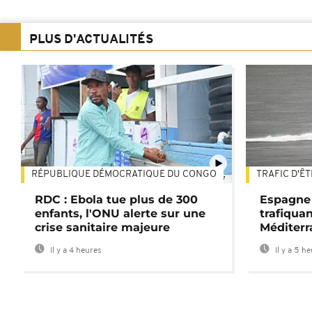
PLUS D'ACTUALITÉS
RÉPUBLIQUE DÉMOCRATIQUE DU CONGO
TRAFIC D'Ê
01:47
RDC : Ebola tue plus de 300
Espagne 
enfants, l'ONU alerte sur une
trafiqua
crise sanitaire majeure
Méditerr
Il y a 4 heures
Il y a 5 h