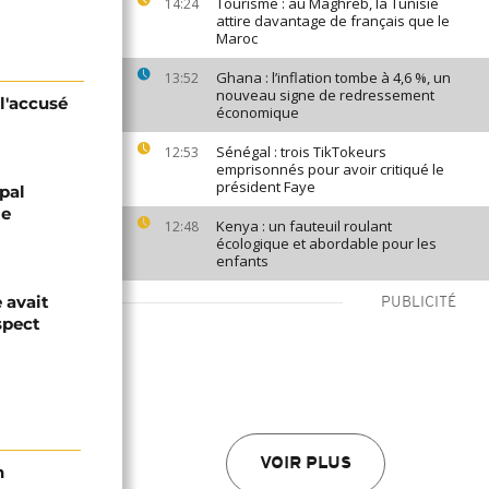
Tourisme : au Maghreb, la Tunisie
14:24
attire davantage de français que le
Maroc
Ghana : l’inflation tombe à 4,6 %, un
13:52
nouveau signe de redressement
l'accusé
économique
Sénégal : trois TikTokeurs
12:53
emprisonnés pour avoir critiqué le
président Faye
ipal
le
Kenya : un fauteuil roulant
12:48
écologique et abordable pour les
enfants
 avait
PUBLICITÉ
spect
VOIR PLUS
n