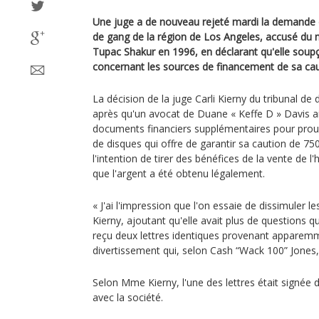
Une juge a de nouveau rejeté mardi la demande d
de gang de la région de Los Angeles, accusé du m
Tupac Shakur en 1996, en déclarant qu'elle soup
concernant les sources de financement de sa cau
La décision de la juge Carli Kierny du tribunal de d
après qu'un avocat de Duane « Keffe D » Davis ait 
documents financiers supplémentaires pour prouv
de disques qui offre de garantir sa caution de 75
l'intention de tirer des bénéfices de la vente de l'
que l'argent a été obtenu légalement.
« J'ai l'impression que l'on essaie de dissimuler 
Kierny, ajoutant qu'elle avait plus de questions 
reçu deux lettres identiques provenant apparemm
divertissement qui, selon Cash “Wack 100” Jones, l
Selon Mme Kierny, l'une des lettres était signée 
avec la société.