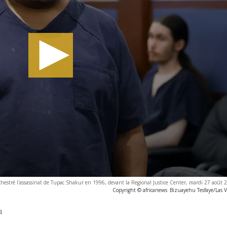
chestré l'assassinat de Tupac Shakur en 1996, devant la Regional Justice Center, mardi 27 août 2
Copyright © africanews
Bizuayehu Tesfaye/Las V
4