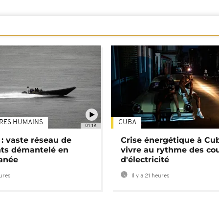
TRES HUMAINS
CUBA
01:18
: vaste réseau de
Crise énergétique à Cub
nts démantelé en
vivre au rythme des co
anée
d'électricité
eures
Il y a 21 heures