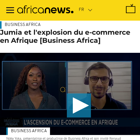
Passer
au
contenu
principal
BUSINESS AFRICA
Jumia et l'explosion du e-commerce
en Afrique [Business Africa]
BUSINESS AFRICA
Ndéa Yoka, présentatrice et productrice de Business Africa et son invité Renaud