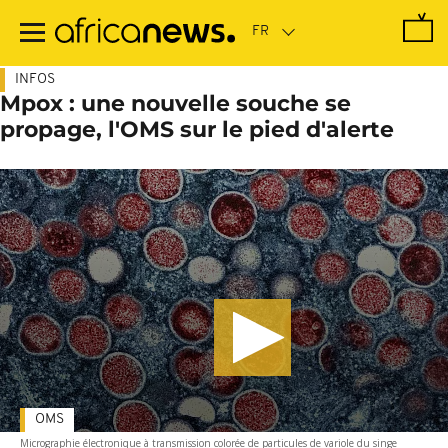
Passer
au
contenu
principal
INFOS
Mpox : une nouvelle souche se
propage, l'OMS sur le pied d'alerte
OMS
Micrographie électronique à transmission colorée de particules de variole du singe