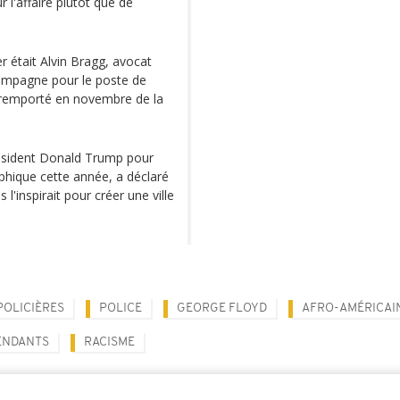
r l'affaire plutôt que de
r était Alvin Bragg, avocat
s campagne pour le poste de
a remporté en novembre de la
résident Donald Trump pour
phique cette année, a déclaré
l'inspirait pour créer une ville
POLICIÈRES
POLICE
GEORGE FLOYD
AFRO-AMÉRICAI
ENDANTS
RACISME