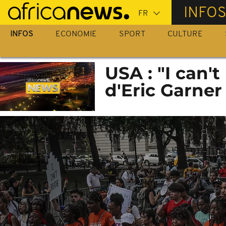
Passer
INFO
au
contenu
INFOS
ECONOMIE
SPORT
CULTURE
principal
USA : "I can't
d'Eric Garner