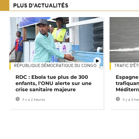
PLUS D'ACTUALITÉS
RÉPUBLIQUE DÉMOCRATIQUE DU CONGO
TRAFIC D'Ê
01:47
RDC : Ebola tue plus de 300
Espagne 
enfants, l'ONU alerte sur une
trafiqua
crise sanitaire majeure
Méditerr
Il y a 2 heures
Il y a 3 h