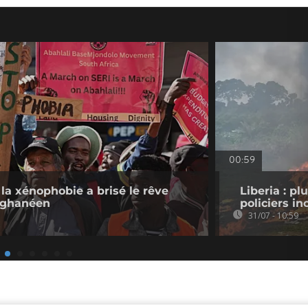
00:59
 la xénophobie a brisé le rêve
Liberia : pl
 ghanéen
policiers in
31/07 - 10:59