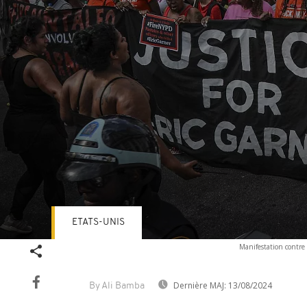
ETATS-UNIS
Volume
Manifestation contre 
90%
Dernière MAJ:
13/08/2024
By Ali Bamba