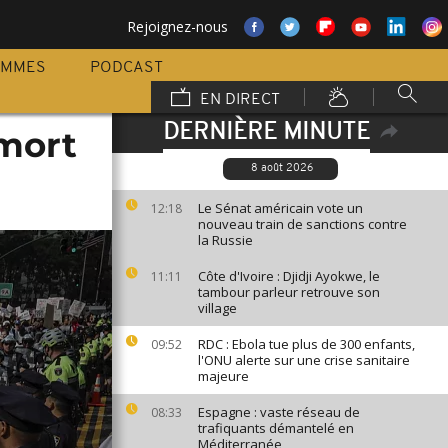
Rejoignez-nous
AMMES
PODCAST
EN DIRECT
DERNIÈRE MINUTE
 mort
8 août 2026
Le Sénat américain vote un
12:18
nouveau train de sanctions contre
la Russie
Côte d'Ivoire : Djidji Ayokwe, le
11:11
tambour parleur retrouve son
village
RDC : Ebola tue plus de 300 enfants,
09:52
l'ONU alerte sur une crise sanitaire
majeure
Espagne : vaste réseau de
08:33
trafiquants démantelé en
Méditerranée