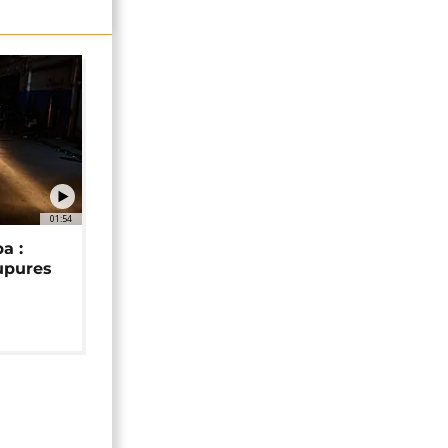
01:54
a :
upures