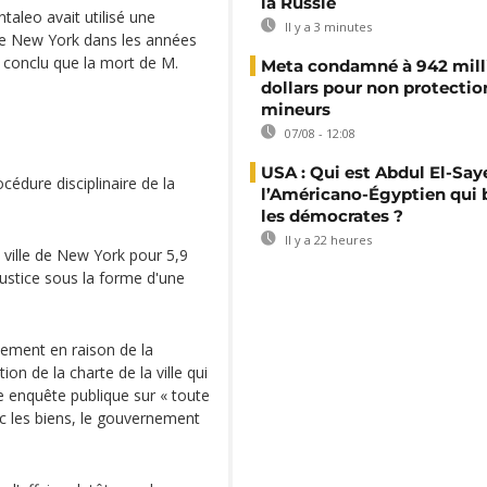
la Russie
taleo avait utilisé une
Il y a 3 minutes
 de New York dans les années
a conclu que la mort de M.
Meta condamné à 942 mill
dollars pour non protectio
mineurs
07/08 - 12:08
USA : Qui est Abdul El-Say
cédure disciplinaire de la
l’Américano-Égyptien qui 
les démocrates ?
Il y a 22 heures
 ville de New York pour 5,9
justice sous la forme d'une
quement en raison de la
on de la charte de la ville qui
 enquête publique sur « toute
c les biens, le gouvernement