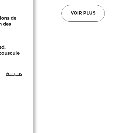
VOIR PLUS
ions de
n des
ed,
bouscule
Voir plus