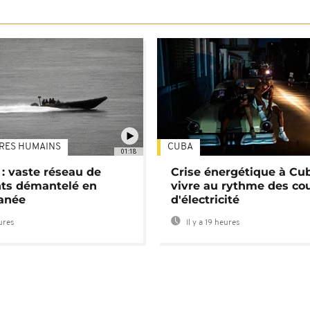
TRES HUMAINS
CUBA
01:18
: vaste réseau de
Crise énergétique à Cub
nts démantelé en
vivre au rythme des co
anée
d'électricité
eures
Il y a 19 heures