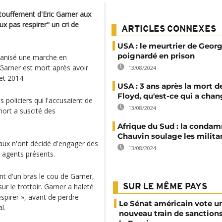
touffement d'Eric Garner aux
ux pas respirer" un cri de
ARTICLES CONNEXES
USA : le meurtrier de Geor
poignardé en prison
rganisé une marche en
e Garner est mort après avoir
13/08/2024
let 2014.
USA : 3 ans après la mort 
Floyd, qu'est-ce qui a chan
policiers qui l'accusaient de
13/08/2024
mort a suscité des
Afrique du Sud : la condam
Chauvin soulage les milita
éraux n'ont décidé d'engager des
13/08/2024
 agents présents.
nt d'un bras le cou de Garner,
ur le trottoir. Garner a haleté
SUR LE MÊME PAYS
espirer », avant de perdre
Le Sénat américain vote u
l.
nouveau train de sanction