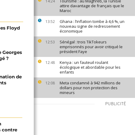
Tourisme : au Maghreb, la Tunisie
14:24
attire davantage de français que le
Maroc
Ghana : l’inflation tombe à 4,6 %, un
13:52
nouveau signe de redressement
ges Floyd
économique
Sénégal : trois TikTokeurs
12:53
emprisonnés pour avoir critiqué le
président Faye
de Georges
gé ?
Kenya : un fauteuil roulant
12:48
écologique et abordable pour les
enfants
nation de
nts
Meta condamné à 942 millions de
12:08
dollars pour non protection des
mineurs
PUBLICITÉ
n
s contre