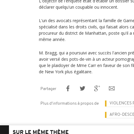
L'objectif de l'enquête était d'établir un dossier su
déclarer quelqu'un coupable ou innocent.
L'un des avocats représentant la famille de Garne
spécialisé dans les droits civils, qui faisait alor
procureur du district de Manhattan, poste qu'il 
même année.
M. Bragg, qui a poursuivi avec succès l'ancien p
avoir versé des pots-de-vin à un acteur pornogra
que le plaidoyer de Mme Carr en faveur de son fils 
de New York plus égalitaire.
Partager
VIOLENCES 
Plus d'informations à propos de
AFRO-DESC
SUR LE MÊME THÈME