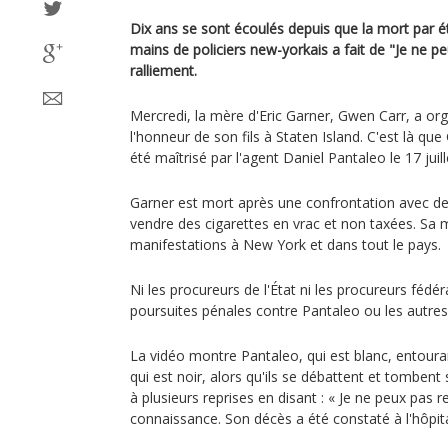
Dix ans se sont écoulés depuis que la mort par é
mains de policiers new-yorkais a fait de "Je ne pe
ralliement.
Mercredi, la mère d'Eric Garner, Gwen Carr, a o
l'honneur de son fils à Staten Island. C'est là qu
été maîtrisé par l'agent Daniel Pantaleo le 17 juil
Garner est mort après une confrontation avec des 
vendre des cigarettes en vrac et non taxées. Sa 
manifestations à New York et dans tout le pays.
Ni les procureurs de l'État ni les procureurs féd
poursuites pénales contre Pantaleo ou les autres
La vidéo montre Pantaleo, qui est blanc, entoura
qui est noir, alors qu'ils se débattent et tombent s
à plusieurs reprises en disant : « Je ne peux pas r
connaissance. Son décès a été constaté à l'hôpita