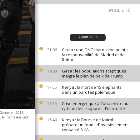
PUBLICITÉ
7 août 2026
Ceuta : une ONG marocaine pointe
21:06
la responsabilité de Madrid et de
Rabat
Gaza : les populations sceptiques
19:03
malgré le plan de paix de Trump
Kenya : la mort de 15 éléphants
17:55
dans un parc fait polémique
Crise énergétique à Cuba : vivre au
16:55
rythme des coupures d'électricité
c Garner en 2014.
-
All rights reserved.
Kenya : la Bourse de Nairobi
16:40
prépare un fonds d’investissement
consacré à l’IA