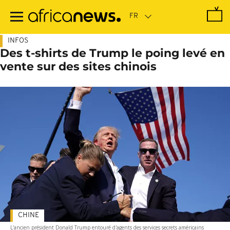
Passer
au
contenu
principal
INFOS
Des t-shirts de Trump le poing levé en
vente sur des sites chinois
CHINE
L'ancien président Donald Trump entouré d'agents des services secrets américains