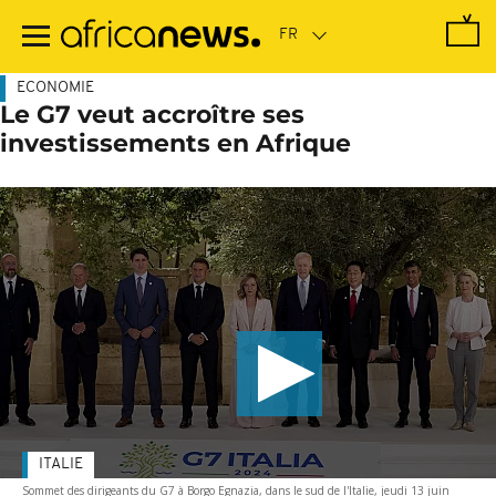
Passer
au
contenu
principal
ECONOMIE
Le G7 veut accroître ses
investissements en Afrique
ITALIE
Sommet des dirigeants du G7 à Borgo Egnazia, dans le sud de l'Italie, jeudi 13 juin